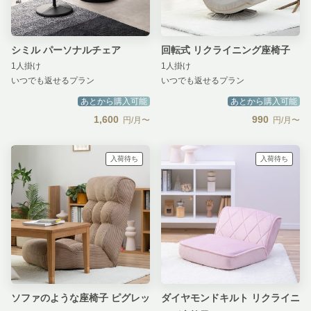
シミル パーソナルチェア
回転式 リクライニング座椅子
1人掛け
1人掛け
いつでも返せるプラン
いつでも返せるプラン
あとから購入可能
あとから購入可能
1,600
990
円/月〜
円/月〜
入荷待ち
入荷待ち
ソファのような座椅子 ピグレッ
ダイヤモンドキルト リクライニ