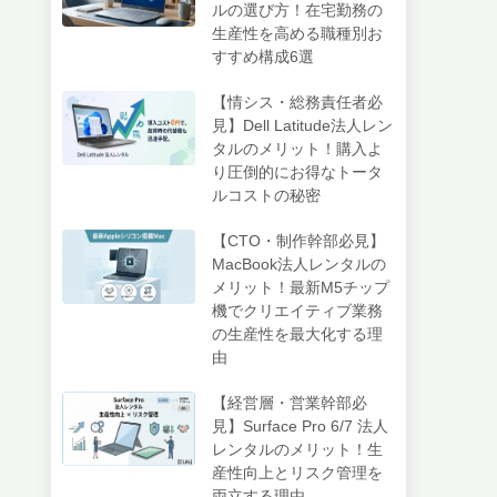
ルの選び方！在宅勤務の
生産性を高める職種別お
すすめ構成6選
【情シス・総務責任者必
見】Dell Latitude法人レン
タルのメリット！購入よ
り圧倒的にお得なトータ
ルコストの秘密
【CTO・制作幹部必見】
MacBook法人レンタルの
メリット！最新M5チップ
機でクリエイティブ業務
の生産性を最大化する理
由
【経営層・営業幹部必
見】Surface Pro 6/7 法人
レンタルのメリット！生
産性向上とリスク管理を
両立する理由