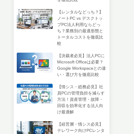
【レンタルなどっち？】
ノートPC vs デスクトッ
プPC法人利用ならどっ
ち？業務別の最適形態と
トータルコストを徹底比
較
【決裁者必見】法人PCに
Microsoft Officeは必要？
Google Workspaceとの違
い・選び方を徹底比較
【情シス・総務必見】社
員PCの管理負担を減らす
方法！資産管理・故障・
回収を効率化する法人向
け最適解
【経営層・情シス必見】
テレワーク向けPCレンタ