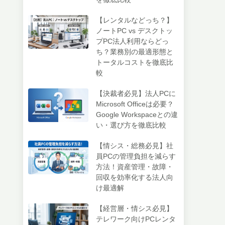
【レンタルなどっち？】
ノートPC vs デスクトッ
プPC法人利用ならどっ
ち？業務別の最適形態と
トータルコストを徹底比
較
【決裁者必見】法人PCに
Microsoft Officeは必要？
Google Workspaceとの違
い・選び方を徹底比較
【情シス・総務必見】社
員PCの管理負担を減らす
方法！資産管理・故障・
回収を効率化する法人向
け最適解
【経営層・情シス必見】
テレワーク向けPCレンタ