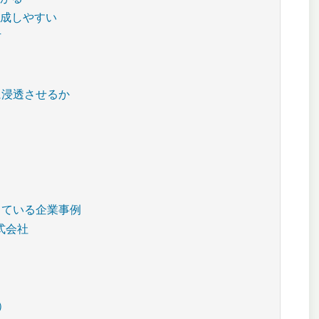
醸成しやすい
方
に浸透させるか
している企業事例
式会社
）