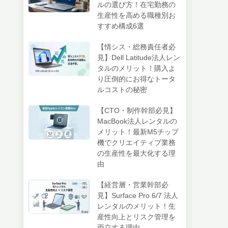
ルの選び方！在宅勤務の
生産性を高める職種別お
すすめ構成6選
【情シス・総務責任者必
見】Dell Latitude法人レン
タルのメリット！購入よ
り圧倒的にお得なトータ
ルコストの秘密
【CTO・制作幹部必見】
MacBook法人レンタルの
メリット！最新M5チップ
機でクリエイティブ業務
の生産性を最大化する理
由
【経営層・営業幹部必
見】Surface Pro 6/7 法人
レンタルのメリット！生
産性向上とリスク管理を
両立する理由