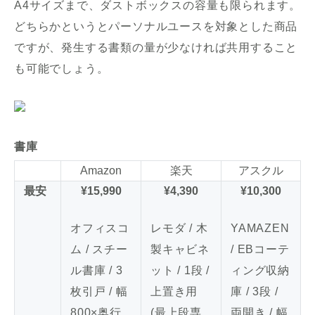
A4サイズまで、ダストボックスの容量も限られます。
どちらかというとパーソナルユースを対象とした商品
ですが、発生する書類の量が少なければ共用すること
も可能でしょう。
書庫
Amazon
楽天
アスクル
最安
¥15,990
¥4,390
¥10,300
オフィスコ
レモダ / 木
YAMAZEN
ム / スチー
製キャビネ
/ EBコーテ
ル書庫 / 3
ット / 1段 /
ィング収納
枚引戸 / 幅
上置き用
庫 / 3段 /
800×奥行
(最上段専
両開き / 幅