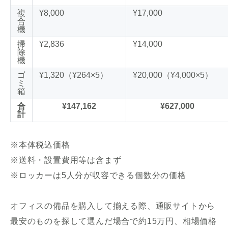
複
¥8,000
¥17,000
合
機
掃
¥2,836
¥14,000
除
機
ゴ
¥1,320（¥264×5）
¥20,000（¥4,000×5）
ミ
箱
合
¥147,162
¥627,000
計
※本体税込価格
※送料・設置費用等は含まず
※ロッカーは5人分が収容できる個数分の価格
オフィスの備品を購入して揃える際、通販サイトから
最安のものを探して選んだ場合で約15万円、相場価格