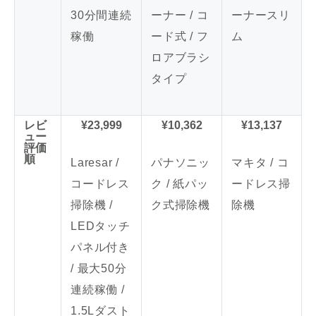
30分間連続
ーナー / コ
ーナースリ
稼働
ード式 / フ
ム
ロアブラシ
タイプ
レビ
¥23,999
¥10,362
¥13,137
ュー
評価
順
Laresar /
パナソニッ
マキタ / コ
コードレス
ク / 紙パッ
ードレス掃
掃除機 /
ク式掃除機
除機
LEDタッチ
パネル付き
/ 最大50分
連続稼働 /
1.5Lダスト