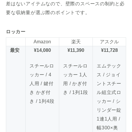
差はないアイテムなので、壁際のスペースの制約と必
要な収納量が選ぶ際のポイントです。
ロッカー
Amazon
楽天
アスクル
最安
¥14,080
¥11,390
¥11,728
スチールロ
スチールロ
エムテック
ッカー / 4
ッカー 1人
ス / ジョイ
人用 / 鍵付
用 / かぎ付
ントスチー
き かぎ付
き / 1列1段
ル組立式ロ
き / 1列4段
ッカー / シ
リンダー錠
1連1人用 /
幅300×奥