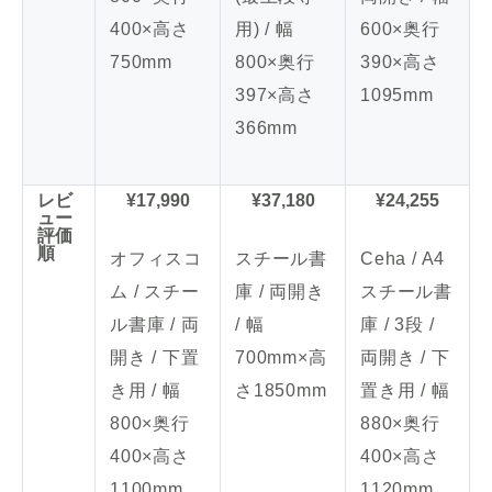
400×高さ
用) / 幅
600×奥行
750mm
800×奥行
390×高さ
397×高さ
1095mm
366mm
レビ
¥17,990
¥37,180
¥24,255
ュー
評価
順
オフィスコ
スチール書
Ceha / A4
ム / スチー
庫 / 両開き
スチール書
ル書庫 / 両
/ 幅
庫 / 3段 /
開き / 下置
700mm×高
両開き / 下
き用 / 幅
さ1850mm
置き用 / 幅
800×奥行
880×奥行
400×高さ
400×高さ
1100mm
1120mm