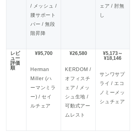
/ メッシュ /
ェア / 肘無
腰サポート
し
バー / 無段
階昇降
レビ
¥95,700
¥26,580
¥5,173～
ュー
¥18,146
評価
順
Herman
KERDOM /
サンワサプ
Miller (ハ
オフィスチ
ライ / エコ
ーマンミラ
ェア / メッ
ノミーメッ
ー) / セイ
シュ生地 /
シュチェア
ルチェア
可動式アー
ムレスト