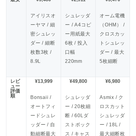
アイリスオ
シュレッダ
オーム電機
ーヤマ / 細
ー / A4コピ
（OHM） /
密シュレッ
ー用紙最大
クロスカッ
ダー / 細断
6枚 / 投入
トシュレッ
枚数3枚 /
口幅
ダー / 最大
8.9L
220mm
5枚細断
レビ
¥13,999
¥49,800
¥6,980
ュー
評価
順
Bonsaii /
シュレッダ
Asmix / ク
オートフィ
ー / 20枚細
ロスカット
ードシュレ
断 / 60Lダ
シュレッダ
ッダー / 自
ストボック
ー / 18L /
動細断最大
ス / キャス
最大細断枚