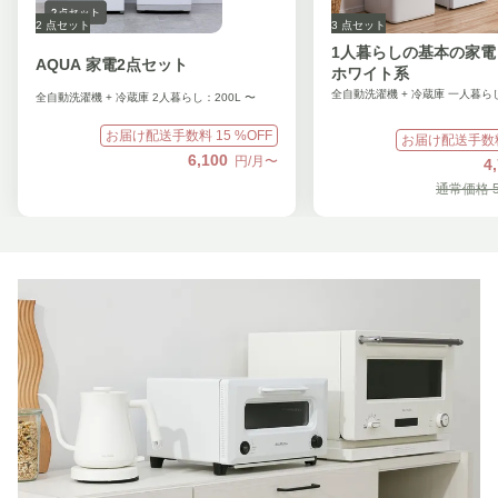
2
点セット
3
点セット
1人暮らしの基本の家電
AQUA 家電2点セット
ホワイト系
全自動洗濯機 + 冷蔵庫 2人暮らし：200L 〜
お届け配送手数料
15
%OFF
お届け配送手数
6,100
円/月〜
4
通常価格