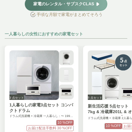
家電のレンタル・サブスクCLAS
手頃な月額で家電がまとめてそろう
一人暮らしの女性におすすめの家電セット
3
点セット
5
点セット
1人暮らしの家電3点セット コンパ
新生活応援 5点セット
クトドラム
7kg & 冷蔵庫201L &
ドラム式洗濯機 + 冷蔵庫 一人暮らし：〜 199L + オーブンレンジ(オフィス)
セミダブルベッド】
10
%OFF
10
%OFF
お届
お届け配送手数料
30
%OFF