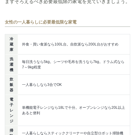
まずそろえるべき必要最低限の家電を見ていきましょう。
女性の一人暮らしに必要最低限な家電
冷
蔵
外食・買い食派なら100L台。自炊派なら200L台がおすすめ
庫
洗
毎日洗うなら5kg。シーツや毛布を洗うなら7kg。ドラム式なら
濯
7～9kg程度
機
炊
飯
一人暮らしなら3合でOK
器
電
子
単機能電子レンジなら18Lで十分。オーブンレンジなら20L以上
レ
あると便利
ン
ジ
掃
一人暮らしならスティッククリーナーや自立型ロボット掃除機