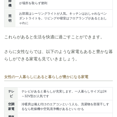
除
が場所を取らず便利
機
お部屋はシーリングライトが人気。キッチンはおしゃれなペン
照
ダントライトを。リビングや寝室はフロアランプがあるとおし
明
ゃれに
これらがあると生活を快適に過ごすことができます。
さらに女性ならでは、以下のような家電もあると豊かな暮
らしができる家電も見ていきましょう。
女性の一人暮らしにあると暮らしが豊かになる家電
テレ
テレビがあると暮らしが充実します。一人暮らしサイズは24
ビ
～32V型が人気です
空調
冷暖房は備え付けのエアコンという人も、洗濯物を部屋干しす
家電
るなら乾燥機や空気清浄機があるといいかも