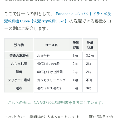
ここでは一つの例として、
Panasonic コンパクトドラム式洗
の洗濯できる容量をコ
濯乾燥機 Cuble【洗濯7kg/乾燥3.5kg】
ース別にご紹介します。
洗濯
乾燥
洗う物
コース名
容量
容量
普通の洗濯物
おまかせ
7kg
3.5kg
おしゃれ着
40℃おしゃれ着
2㎏
2㎏
肌着
60℃おまかせ除菌
2㎏
2㎏
デリケート素材
おうちクリーニング
1kg
不可
毛布
毛布（40℃毛布）
3kg
3kg
※こちらの表は、NA-VG780Lの説明書を参考にしています。
このように、機種や洗うものによっても、一度に選択でき