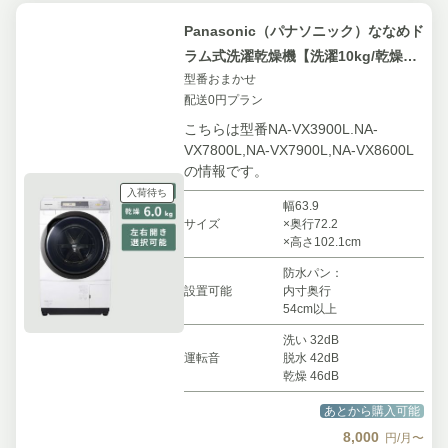
Panasonic（パナソニック）ななめド
ラム式洗濯乾燥機【洗濯10kg/乾燥
型番おまかせ
6kg】型番おまかせタイプ
配送0円プラン
こちらは型番NA-VX3900L.NA-
VX7800L,NA-VX7900L,NA-VX8600L
の情報です。
入荷待ち
幅63.9
サイズ
×奥行72.2
×高さ102.1cm
防水パン：
設置可能
内寸奥行
54cm以上
洗い 32dB
運転音
脱水 42dB
乾燥 46dB
あとから購入可能
8,000
円/月〜