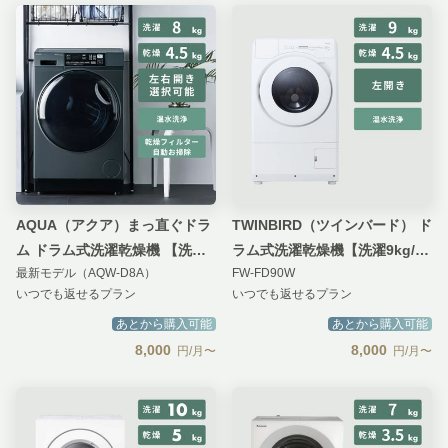
AQUA（アクア）まっ直ぐドラ
TWINBIRD（ツインバード） ド
ム ドラム式洗濯乾燥機 【洗濯
ラム式洗濯乾燥機【洗濯9kg/乾
最新モデル（AQW-D8A）
FW-FD90W
8kg/乾燥4.5kg】ヒーター乾燥
燥4.5kg】
いつでも返せるプラン
いつでも返せるプラン
タイプ
あとから購入可能
あとから購入可能
8,000
8,000
円/月〜
円/月〜