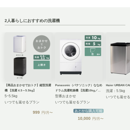
2人暮らしにおすすめの洗濯機
【商品おまかせでおトク】縦型洗濯
Panasonic（パナソニック）ななめ
Haier URBAN 
機 【洗濯 4.5～5.5kg】
ドラム洗濯乾燥機 【洗濯10kg／乾
洗濯：5.5kg
5~5.5kg
燥5kg】Utype スマート&コンパクト
型番おまかせ
いつでも返せ
モデル
いつでも返せるプラン
いつでも返せるプラン
あとから購入可能
999
円/月〜
10,000
円/月〜