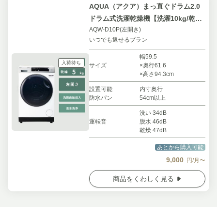
AQUA（アクア）まっ直ぐドラム2.0
ドラム式洗濯乾燥機【洗濯10kg/乾燥
AQW-D10P(左開き)
5kg】
いつでも返せるプラン
幅59.5
入荷待ち
サイズ
×奥行61.6
×高さ94.3cm
設置可能
内寸奥行
防水パン
54cm以上
洗い 34dB
運転音
脱水 46dB
乾燥 47dB
あとから購入可能
9,000
円/月〜
商品をくわしく見る