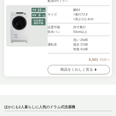
配送0円プラン
幅64
サイズ
×奥行72.9
×高さ111.4cm
設置可能
内寸奥行
防水パン
54cm以上
洗い 26dB
運転音
脱水 37dB
乾燥 41dB
6,501
円/月〜
商品をくわしく見る
ほかにも2人暮らしに人気のドラム式洗濯機