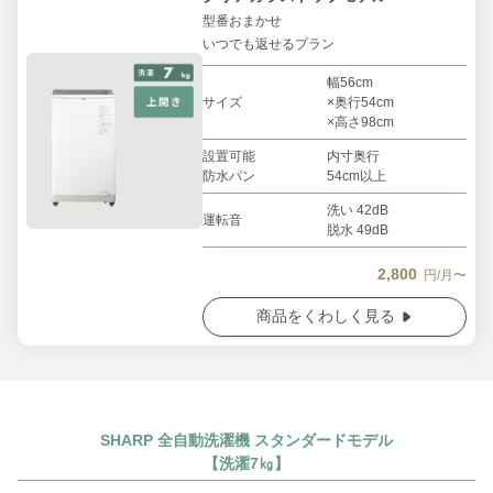
型番おまかせ
いつでも返せるプラン
幅56cm
サイズ
×奥行54cm
×高さ98cm
設置可能
内寸奥行
防水パン
54cm以上
洗い 42dB
運転音
脱水 49dB
2,800
円/月〜
商品をくわしく見る
SHARP 全自動洗濯機 スタンダードモデル
【洗濯7㎏】