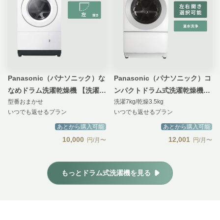
Panasonic（パナソニック）な
Panasonic（パナソニック）コ
なめドラム洗濯乾燥機 【洗濯
ンパクトドラム式洗濯乾燥機
型番おまかせ
洗濯7kg/乾燥3.5kg
10kg／乾燥5kg】Utype スマー
Cuble【洗濯7kg/乾燥3.5kg】
いつでも返せるプラン
いつでも返せるプラン
ト&コンパクトモデル
あとから購入可能
あとから購入可能
10,000
12,001
円/月〜
円/月〜
もっとドラム式洗濯機を見る