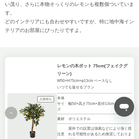
い茂り、さらに本物そっくりのレモンも複数個ついていま
す。
どのインテリアにも合わせやすいですが、特に地中海イン
テリアのお部屋にぴったりですよ。
レモンの木ポット 75cm(フェイクグ
リーン)
W50×H75cm×φ13cm ベースなし
いつでも返せるプラン
本体
入荷待ち
サイ
幅50×高さ75cm×直径13cm
ズ
素材
ポリエステル
屋外での設置は強風などにより強く揺
注意
れる可能性があるため推奨しておりま