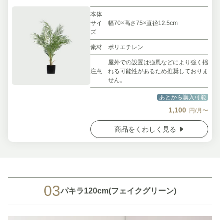
本体
サイ
幅70×高さ75×直径12.5cm
ズ
素材
ポリエチレン
屋外での設置は強風などにより強く揺
注意
れる可能性があるため推奨しておりま
せん。
あとから購入可能
1,100
円/月〜
商品をくわしく見る
03
パキラ120cm(フェイクグリーン)