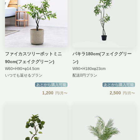
ファイカスツリーポットミニ
パキラ180cm(フェイクグリー
90cm(フェイクグリーン)
ン)
W60×H90×φ14.5cm
W90×H180xφ23cm
いつでも返せるプラン
配送0円プラン
あとから購入可能
あとから購入可能
1,200
2,500
円/月〜
円/月〜