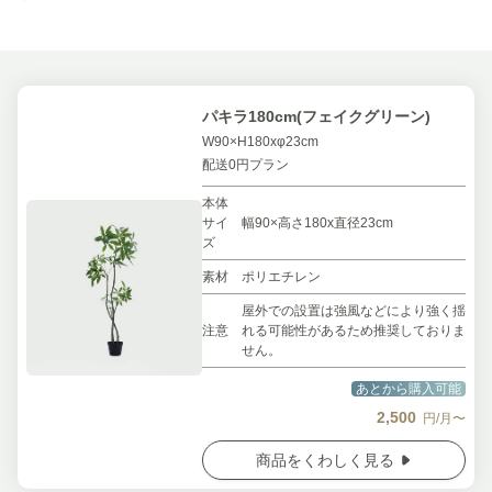
パキラ180cm(フェイクグリーン)
W90×H180xφ23cm
配送0円プラン
本体
サイ
幅90×高さ180x直径23cm
ズ
素材
ポリエチレン
屋外での設置は強風などにより強く揺
注意
れる可能性があるため推奨しておりま
せん。
あとから購入可能
2,500
円/月〜
商品をくわしく見る