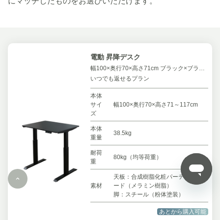
にマッチしたものをお選びいただけます。
電動 昇降デスク
幅100×奥行70×高さ71cm ブラック×ブラック
いつでも返せるプラン
本体
サイ
幅100×奥行70×高さ71～117cm
ズ
本体
38.5kg
重量
耐荷
80kg（均等荷重）
重
天板：合成樹脂化粧パーティクルボ
素材
ード（メラミン樹脂）
脚：スチール（粉体塗装）
あとから購入可能