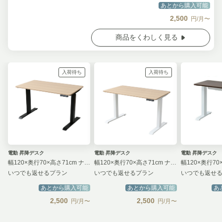
あとから購入可能
2,500
円/月〜
商品をくわしく見る
入荷待ち
入荷待ち
電動 昇降デスク
電動 昇降デスク
電動 昇降デスク
幅120×奥行70×高さ71cm ナチュラル×ブラック
幅120×奥行70×高さ71cm ナチュラル×ホワイト
いつでも返せるプラン
いつでも返せるプラン
いつでも返せ
あとから購入可能
あとから購入可能
あ
2,500
2,500
円/月〜
円/月〜