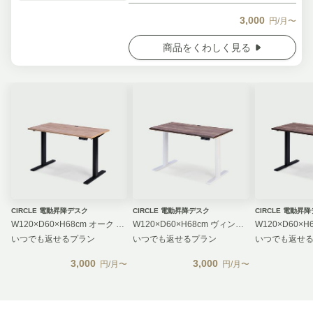
3,000
円/月〜
商品をくわしく見る
CIRCLE 電動昇降デスク
CIRCLE 電動昇降デスク
CIRCLE 電動昇
W120×D60×H68cm オーク ブラック
W120×D60×H68cm ヴィンテージ ホワイト
いつでも返せるプラン
いつでも返せるプラン
いつでも返せ
3,000
3,000
円/月〜
円/月〜