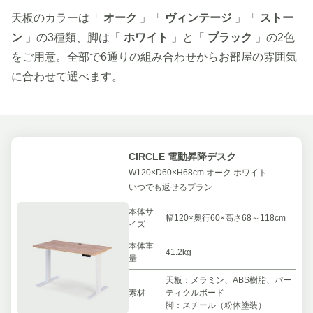
天板のカラーは「
オーク
」「
ヴィンテージ
」「
ストー
ン
」の3種類、脚は「
ホワイト
」と「
ブラック
」の2色
をご用意。全部で6通りの組み合わせからお部屋の雰囲気
に合わせて選べます。
CIRCLE 電動昇降デスク
W120×D60×H68cm オーク ホワイト
いつでも返せるプラン
本体サ
幅120×奥行60×高さ68～118cm
イズ
本体重
41.2kg
量
天板：メラミン、ABS樹脂、パー
素材
ティクルボード
脚：スチール（粉体塗装）