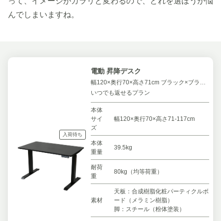
って、イメージがガラリと変わるので、どれを選ぼうか悩
んでしまいますね。
電動 昇降デスク
幅120×奥行70×高さ71cm ブラック×ブラック
いつでも返せるプラン
本体
サイ
幅120×奥行70×高さ71-117cm
ズ
入荷待ち
本体
39.5kg
重量
耐荷
80kg（均等荷重）
重
天板：合成樹脂化粧パーティクルボ
素材
ード（メラミン樹脂）
脚：スチール（粉体塗装）