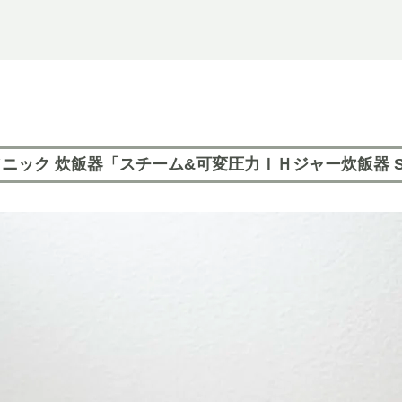
ック 炊飯器「スチーム&可変圧力ＩＨジャー炊飯器 SR-