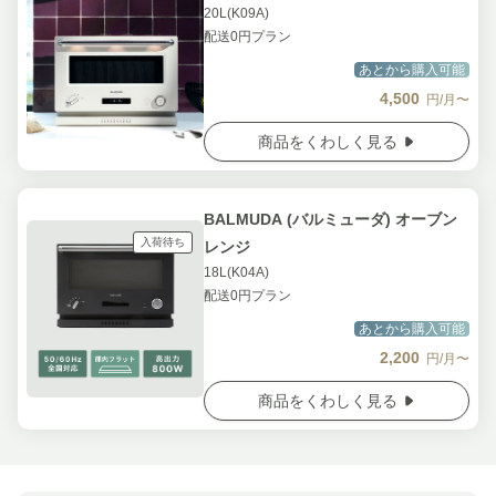
20L(K09A)
配送0円プラン
あとから購入可能
4,500
円/月〜
商品をくわしく見る
BALMUDA (バルミューダ) オーブン
入荷待ち
レンジ
18L(K04A)
配送0円プラン
あとから購入可能
2,200
円/月〜
商品をくわしく見る