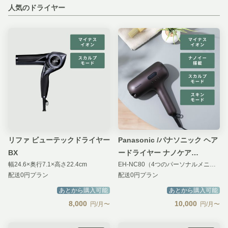
人気のドライヤー
リファ ビューテックドライヤー
Panasonic /パナソニック ヘア
BX
ードライヤー ナノケア
幅24.6×奥行7.1×高さ22.4cm
EH-NC80（4つのパーソナルメニュー）
ULTIMATE
配送0円プラン
配送0円プラン
あとから購入可能
あとから購入可能
8,000
10,000
円/月〜
円/月〜