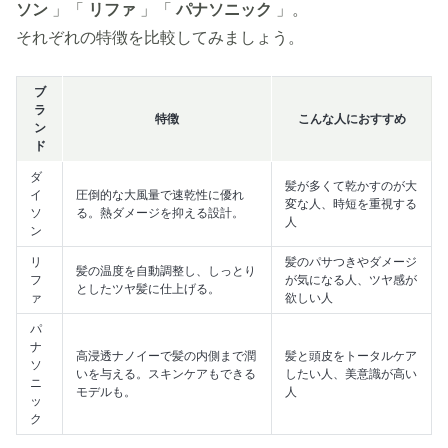
ソン
」「
リファ
」「
パナソニック
」。
それぞれの特徴を比較してみましょう。
ブ
ラ
特徴
こんな人におすすめ
ン
ド
ダ
髪が多くて乾かすのが大
イ
圧倒的な大風量で速乾性に優れ
変な人、時短を重視する
ソ
る。熱ダメージを抑える設計。
人
ン
リ
髪のパサつきやダメージ
髪の温度を自動調整し、しっとり
フ
が気になる人、ツヤ感が
としたツヤ髪に仕上げる。
ァ
欲しい人
パ
ナ
高浸透ナノイーで髪の内側まで潤
髪と頭皮をトータルケア
ソ
いを与える。スキンケアもできる
したい人、美意識が高い
ニ
モデルも。
人
ッ
ク