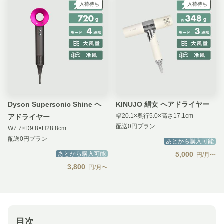
入荷待ち
入荷待ち
Dyson Supersonic Shine ヘ
KINUJO 絹女 ヘアドライヤー
幅20.1×奥行5.0×高さ17.1cm
アドライヤー
配送0円プラン
W7.7×D9.8×H28.8cm
配送0円プラン
あとから購入可能
あとから購入可能
5,000
円/月〜
3,800
円/月〜
目次