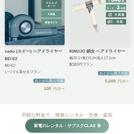
cado (カドー) ヘアドライヤー
KINUJO 絹女 ヘアドライヤー
幅20.1×奥行5.0×高さ17.1cm
BD-E2
配送0円プラン
BD-E2
いつでも返せるプラン
あとから購入可能
あとから購入可能
5,000
円/月〜
100
円/月〜
手軽な料金で、簡単レンタル・交換・返却
家電のレンタル・サブスクCLAS