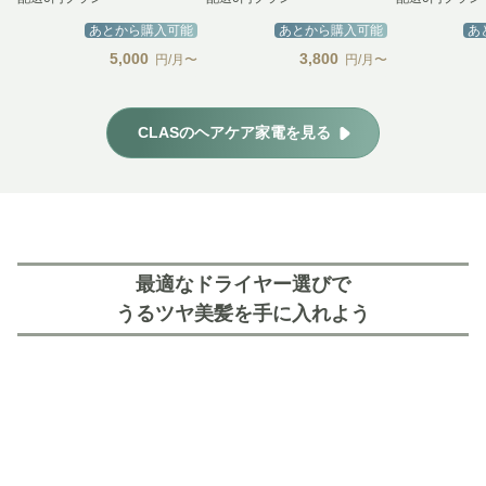
あとから購入可能
あとから購入可能
あ
5,000
3,800
円/月〜
円/月〜
CLASのヘアケア家電を見る
最適なドライヤー選びで
うるツヤ美髪を手に入れよう