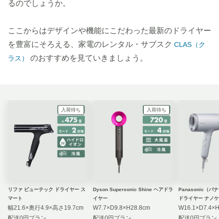
るのでしょうか。
ここからはデザインや機能にこだわった最新のドライヤー
を豊富にそろえる、家電のレンタル・サブスク
CLAS（ク
のおすすめを見ていきましょう。
ラス）
入荷待ち
入荷待ち
リファ ビューテック ドライヤー ス
Dyson Supersonic Shine ヘアドラ
Panasonic（
マート
イヤー
ドライヤー ナノケ
幅21.6×奥行4.9×高さ19.7cm
W7.7×D9.8×H28.8cm
W16.1×D7.4×H
配送0円プラン
配送0円プラン
配送0円プラン