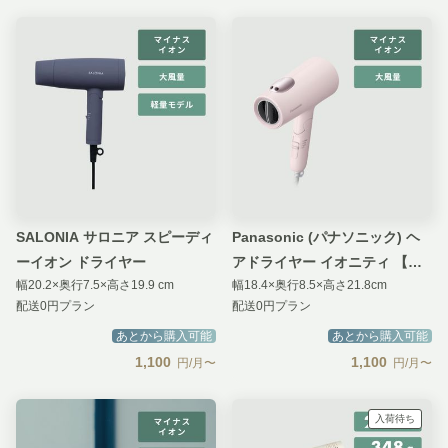
SALONIA サロニア スピーディ
Panasonic (パナソニック) ヘ
ーイオン ドライヤー
アドライヤー イオニティ 【ダ
幅20.2×奥行7.5×高さ19.9 cm
幅18.4×奥行8.5×高さ21.8cm
ブルミネラルモデル】
配送0円プラン
配送0円プラン
あとから購入可能
あとから購入可能
1,100
1,100
円/月〜
円/月〜
入荷待ち