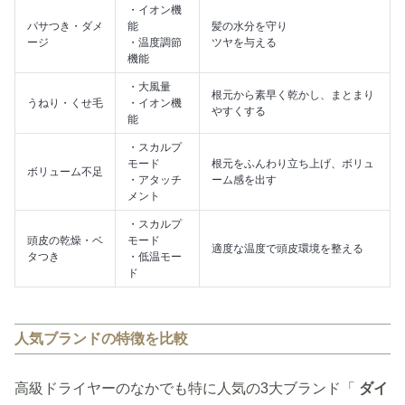
・イオン機
パサつき・ダメ
能
髪の水分を守り
ージ
・温度調節
ツヤを与える
機能
・大風量
根元から素早く乾かし、まとまり
うねり・くせ毛
・イオン機
やすくする
能
・スカルプ
モード
根元をふんわり立ち上げ、ボリュ
ボリューム不足
・アタッチ
ーム感を出す
メント
・スカルプ
頭皮の乾燥・ベ
モード
適度な温度で頭皮環境を整える
タつき
・低温モー
ド
人気ブランドの特徴を比較
高級ドライヤーのなかでも特に人気の3大ブランド「
ダイ