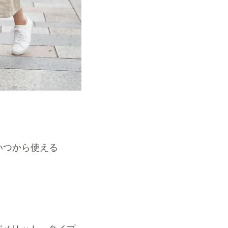
。
いつから使える