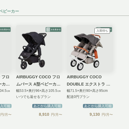
ベビーカー
入荷待ち
AIRBUGGY COCO フロ
AIRBUGGY COCO
ーカー
ムバース A型ベビーカー
DOUBLE エクストラ フ
04.5㎝
幅53.5×奥行96×高さ105.5㎝
幅71.5×奥行90×高さ95cm
ンダー
プレミアムモデル
ロムバース A型ベビーカ
いつでも返せるプラン
配送0円プラン
ー
入可能
あとから購入可能
あとから購入可能
8,910
9,130
円/月〜
円/月〜
円/月〜