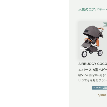
人気のエアバギー 
AIRBUGGY COCO フロ
ムバース A型ベビ
幅53.5×奥行96×高さ1
BRAKE EX (スタ
いつでも返せるプラン
ドモデル)
あとから購
7,480