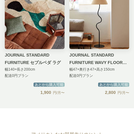
JOURNAL STANDARD
JOURNAL STANDARD
FURNITURE セプルベダ ラグ
FURNITURE WAVY FLOOR
幅140×長さ200cm
幅47×奥行き47×高さ150cm
LAMP
配送0円プラン
配送0円プラン
あとから購入可能
あとから購入可能
1,900
2,800
円/月〜
円/月〜