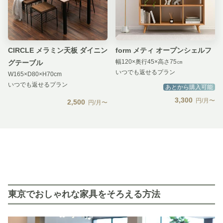
CIRCLE メラミン天板 ダイニン
form メティ オープンシェルフ
幅120×奥行45×高さ75㎝
グテーブル
いつでも返せるプラン
W165×D80×H70cm
いつでも返せるプラン
あとから購入可能
3,300
円/月〜
2,500
円/月〜
東京でおしゃれな家具をそろえる方法