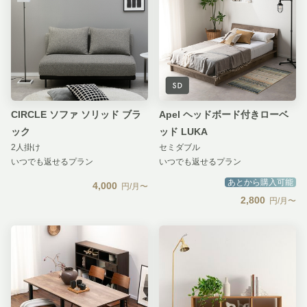
CIRCLE ソファ ソリッド ブラ
Apel ヘッドボード付きローベ
ック
ッド LUKA
2人掛け
セミダブル
いつでも返せるプラン
いつでも返せるプラン
あとから購入可能
4,000
円/月〜
2,800
円/月〜