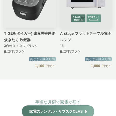
TIGER(タイガー) 遠赤黒特厚釜
A-stage フラットテーブル電子
炊きたて 炊飯器
レンジ
3合炊き メタルブラック
18L
配送0円プラン
配送0円プラン
あとから購入可能
あとから購入可能
1,100
1,800
円/月〜
円/月〜
手頃な月額で家電が届く
家電のレンタル・サブスクCLAS