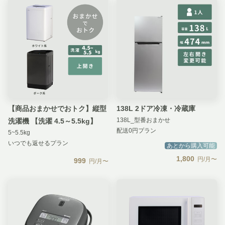
【商品おまかせでおトク】縦型
138L 2ドア冷凍・冷蔵庫
138L_型番おまかせ
洗濯機 【洗濯 4.5～5.5kg】
配送0円プラン
5~5.5kg
いつでも返せるプラン
あとから購入可能
1,800
円/月〜
999
円/月〜