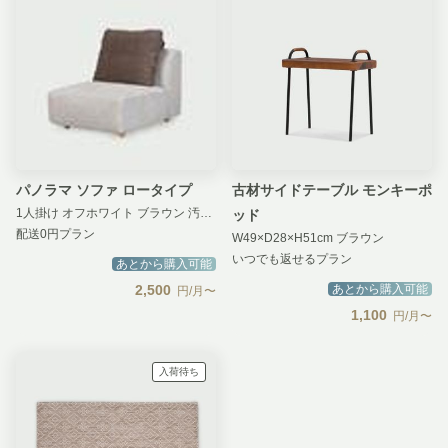
パノラマ ソファ ロータイプ
古材サイドテーブル モンキーポ
1人掛け オフホワイト ブラウン 汚損補償 無し
ッド
配送0円プラン
W49×D28×H51cm ブラウン
いつでも返せるプラン
あとから購入可能
2,500
あとから購入可能
円/月〜
1,100
円/月〜
入荷待ち