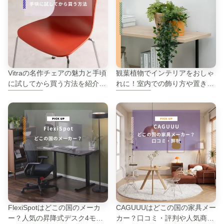
Vitraの名作チェアの魅力と手頃
観葉植物でインテリアをおしゃ
に試してから買う方法を紹介し
れに！室内での飾り方や置き方
ます
のコツ
FlexiSpotはどこの国のメーカ
CAGUUUはどこの国の家具メー
ー？人気の昇降式デスク4モデ
カー？口コミ・評判や人気商品