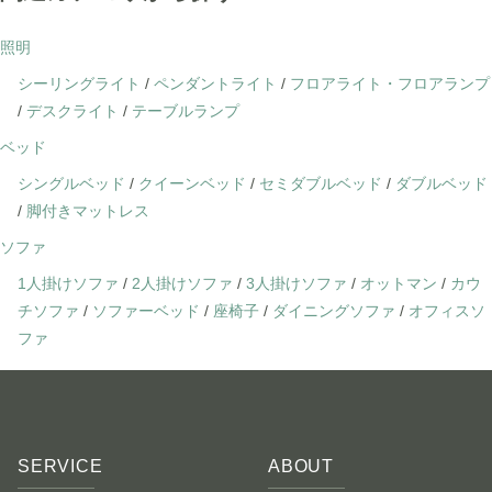
照明
シーリングライト
/
ペンダントライト
/
フロアライト・フロアランプ
/
デスクライト
/
テーブルランプ
ベッド
シングルベッド
/
クイーンベッド
/
セミダブルベッド
/
ダブルベッド
/
脚付きマットレス
ソファ
1人掛けソファ
/
2人掛けソファ
/
3人掛けソファ
/
オットマン
/
カウ
チソファ
/
ソファーベッド
/
座椅子
/
ダイニングソファ
/
オフィスソ
ファ
SERVICE
ABOUT