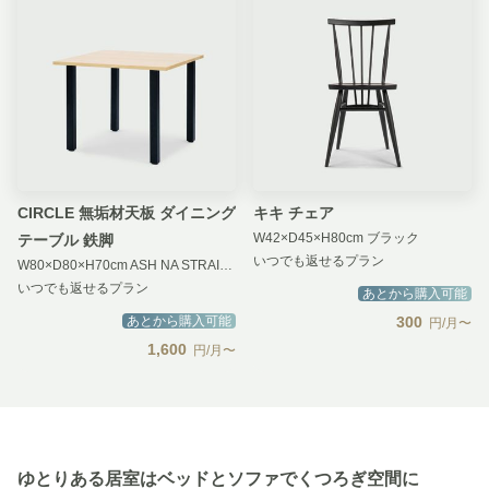
CIRCLE 無垢材天板 ダイニング
キキ チェア
W42×D45×H80cm ブラック
テーブル 鉄脚
いつでも返せるプラン
W80×D80×H70cm ASH NA STRAIGHT BK
いつでも返せるプラン
あとから購入可能
あとから購入可能
300
円/月〜
1,600
円/月〜
ゆとりある居室はベッドとソファでくつろぎ空間に