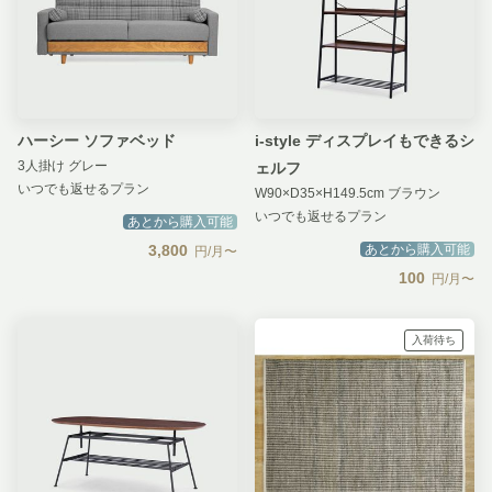
ハーシー ソファベッド
i-style ディスプレイもできるシ
3人掛け グレー
ェルフ
いつでも返せるプラン
W90×D35×H149.5cm ブラウン
いつでも返せるプラン
あとから購入可能
3,800
あとから購入可能
円/月〜
100
円/月〜
入荷待ち