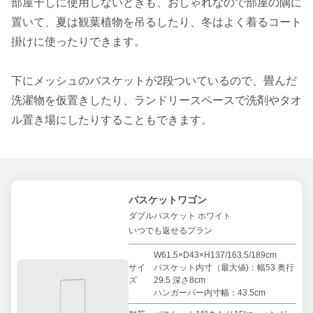
部屋干しに使用しないときも、おしゃれなので部屋の隅に
置いて、夏は観葉植物を吊るしたり、冬はよく着るコート
掛けに使ったりできます。
下にメッシュのバスケットが2段ついているので、畳んだ
洗濯物を仮置きしたり、ランドリースペースで洗剤やタオ
ル置き場にしたりすることもできます。
バスケットワゴン
ダブルバスケット ホワイト
いつでも返せるプラン
W61.5×D43×H137/163.5/189cm
サイ
バスケット内寸（最大値)：幅53 奥行
ズ
29.5 深さ8cm
ハンガーバー内寸幅：43.5cm