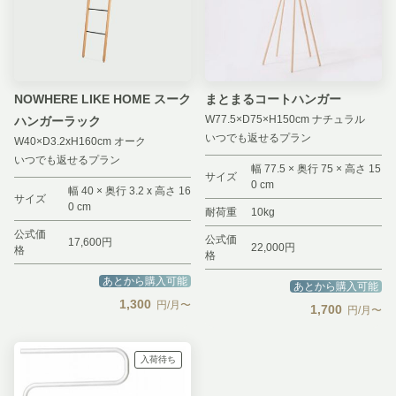
NOWHERE LIKE HOME スーク
まとまるコートハンガー
W77.5×D75×H150cm ナチュラル
ハンガーラック
いつでも返せるプラン
W40×D3.2xH160cm オーク
いつでも返せるプラン
幅 77.5 × 奥行 75 × 高さ 15
サイズ
0 cm
幅 40 × 奥行 3.2 x 高さ 16
サイズ
0 cm
耐荷重
10kg
公式価
公式価
17,600円
22,000円
格
格
あとから購入可能
あとから購入可能
1,300
円/月〜
1,700
円/月〜
入荷待ち