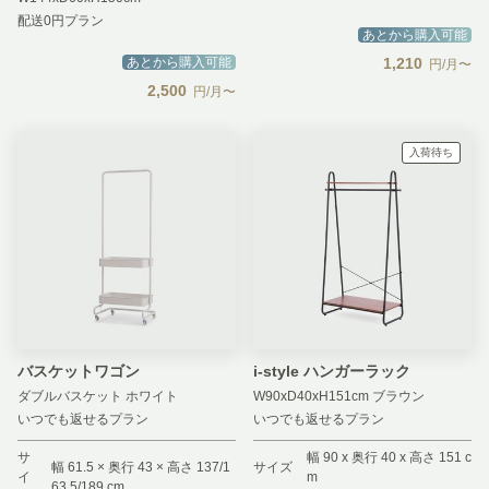
配送0円プラン
あとから購入可能
あとから購入可能
1,210
円/月〜
2,500
円/月〜
入荷待ち
バスケットワゴン
i-style ハンガーラック
ダブルバスケット ホワイト
W90xD40xH151cm ブラウン
いつでも返せるプラン
いつでも返せるプラン
サ
幅 90 x 奥行 40 x 高さ 151 c
幅 61.5 × 奥行 43 × 高さ 137/1
サイズ
イ
m
63.5/189 cm