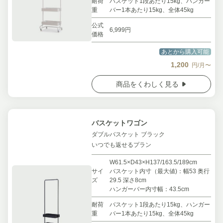
耐荷
バスケット1段あたり15kg、ハンガー
重
バー1本あたり15kg、全体45kg
公式
6,999円
価格
あとから購入可能
1,200
円/月〜
商品をくわしく見る
バスケットワゴン
ダブルバスケット ブラック
いつでも返せるプラン
W61.5×D43×H137/163.5/189cm
サイ
バスケット内寸（最大値)：幅53 奥行
ズ
29.5 深さ8cm
ハンガーバー内寸幅：43.5cm
耐荷
バスケット1段あたり15kg、ハンガー
重
バー1本あたり15kg、全体45kg