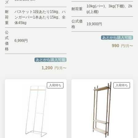
ズ
10kg(バー)、3kg(下棚)、2k
耐荷重
耐
バスケット1段あたり15kg、ハ
g(上棚)
荷
ンガーバー1本あたり15kg、全
公式価
重
体45kg
19,900円
格
公
あとから購入可能
式
6,999円
価
990
円/月〜
格
あとから購入可能
1,200
円/月〜
入荷待ち
入荷待ち