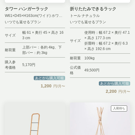
タワー ハンガーラック
折りたたみできるラック
W61×D45×H163cm(ワイド) ホワイト
トール ナチュラル
いつでも返せるプラン
いつでも返せるプラン
幅 61 × 奥行 45 × 高さ 16
使用時：幅 67.2 × 奥行 47.1
サイズ
3 cm
× 高さ 177.3 cm
サイズ
折畳時：幅 67.2 × 奥行 6.3
上部バー：各約 4kg、下
× 高さ 192.6 cm
耐荷重
部バー：約 3kg
耐荷重
100kg
購入参
5,170円
考価格
公式価
49,500円
格
あとから購入可能
あとから購入可能
1,200
円/月〜
2,200
円/月〜
入荷待ち