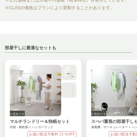
※公式価格または市場平均価格（執筆時点）を表示しています。
※CLASの価格はプランにより変動することがあります。
部屋干しに最適なセットも
2
点セット
2
点セット
マルチランドリー＆快眠セット
スぺパ重視の部屋干し
衣類・靴乾燥 + ハンガーラック
扇風機・サーキュレーター + ハ
お届け配送手数料
15
%OFF
お届け配送手数