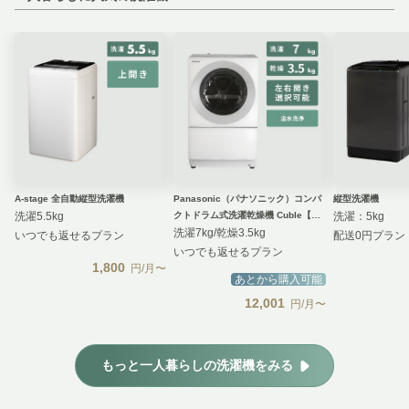
A-stage 全自動縦型洗濯機
Panasonic（パナソニック）コンパ
縦型洗濯機
洗濯5.5kg
クトドラム式洗濯乾燥機 Cuble【洗
洗濯：5kg
濯7kg/乾燥3.5kg】
洗濯7kg/乾燥3.5kg
いつでも返せるプラン
配送0円プラン
いつでも返せるプラン
1,800
円/月〜
あとから購入可能
12,001
円/月〜
もっと一人暮らしの洗濯機をみる