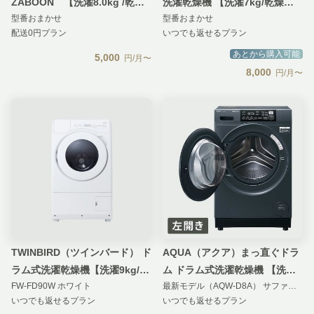
ZABOON 【洗濯8.0kg /乾燥
洗濯乾燥機 【洗濯7kg/乾燥
型番おまかせ
型番おまかせ
4.5kg】
3.5kg】除菌・消臭機能搭載モ
配送0円プラン
いつでも返せるプラン
デル
あとから購入可能
5,000
円/月〜
8,000
円/月〜
TWINBIRD（ツインバード） ド
AQUA（アクア）まっ直ぐドラ
ラム式洗濯乾燥機【洗濯9kg/乾
ム ドラム式洗濯乾燥機 【洗濯
FW-FD90W ホワイト
最新モデル（AQW-D8A） サファイアブラック / 左開き
燥4.5kg】
8kg/乾燥4.5kg】ヒーター乾燥
いつでも返せるプラン
いつでも返せるプラン
タイプ