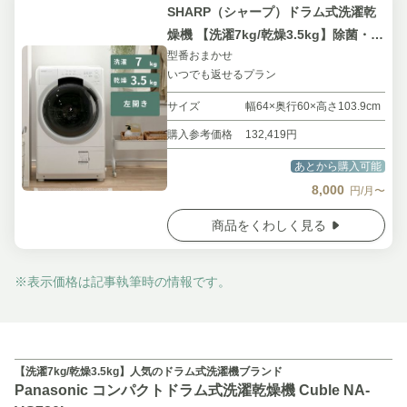
SHARP（シャープ）ドラム式洗濯乾
燥機 【洗濯7kg/乾燥3.5kg】除菌・消
型番おまかせ
臭機能搭載モデル
いつでも返せるプラン
サイズ
幅64×奥行60×高さ103.9cm
購入参考価格
132,419円
あとから購入可能
8,000
円/月〜
商品をくわしく見る
※表示価格は記事執筆時の情報です。
【洗濯7kg/乾燥3.5kg】人気のドラム式洗濯機ブランド
Panasonic コンパクトドラム式洗濯乾燥機 Cuble NA-