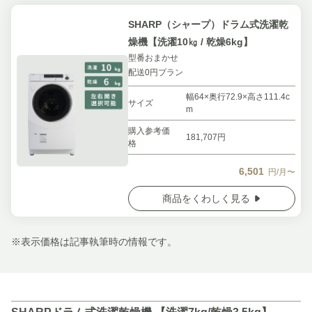
SHARP（シャープ）ドラム式洗濯乾
燥機【洗濯10㎏ / 乾燥6kg】
型番おまかせ
配送0円プラン
幅64×奥行72.9×高さ111.4c
サイズ
m
購入参考価
181,707円
格
6,501
円/月〜
商品をくわしく見る
※表示価格は記事執筆時の情報です。