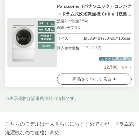
Panasonic（パナソニック）コンパク
トドラム式洗濯乾燥機 Cuble【洗濯
洗濯7kg/乾燥3.5kg
7kg/乾燥3.5kg】
配送0円プラン
サイズ
幅63.9×奥行60×高さ105cm
購入参考価格
171,226円
あとから購入可能
12,500
円/月〜
商品をくわしく見る
※表示価格は記事執筆時の情報です。
こちらのモデルは一人暮らしにおすすめですが、ドラム式
洗濯機なので価格は高め。