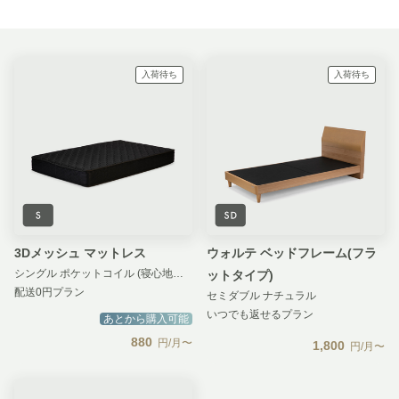
入荷待ち
入荷待ち
3Dメッシュ マットレス
ウォルテ ベッドフレーム(フラ
シングル ポケットコイル (寝心地：柔らかめ) 汚損補償 無し
ットタイプ)
配送0円プラン
セミダブル ナチュラル
いつでも返せるプラン
あとから購入可能
880
円/月〜
1,800
円/月〜