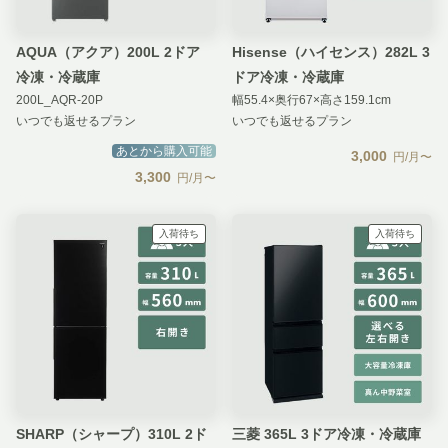
AQUA（アクア）200L 2ドア
Hisense（ハイセンス）282L 3
冷凍・冷蔵庫
ドア冷凍・冷蔵庫
200L_AQR-20P
幅55.4×奥行67×高さ159.1cm
いつでも返せるプラン
いつでも返せるプラン
あとから購入可能
3,000
円/月〜
3,300
円/月〜
入荷待ち
入荷待ち
SHARP（シャープ）310L 2ド
三菱 365L 3ドア冷凍・冷蔵庫