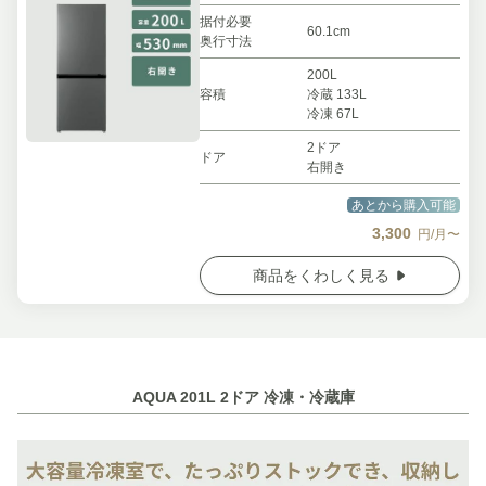
据付必要
60.1cm
奥行寸法
200L
容積
冷蔵 133L
冷凍 67L
2ドア
ドア
右開き
あとから購入可能
3,300
円/月〜
商品をくわしく見る
AQUA 201L 2ドア 冷凍・冷蔵庫