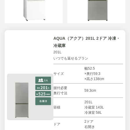
AQUA（アクア）201L 2ドア 冷凍・
冷蔵庫
201L
いつでも返せるプラン
幅52.5
サイズ
×奥行59.3
×高さ138cm
据付必要
59.3cm
奥行寸法
201L
容積
冷蔵室 143L
冷凍室 58L
2ドア
ドア
右開き