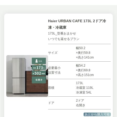
Haier URBAN CAFE 173L 2ドア冷
凍・冷蔵庫
173L_型番おまかせ
いつでも返せるプラン
幅50.2
サイズ
×奥行59.8
×高さ141cm
幅54.2
必要最小
×奥行69.8
設置寸法
×高さ151cm
173L
容積
冷蔵室 119L
冷凍室 54L
2ドア
ドア
右開き
あとから購入可能