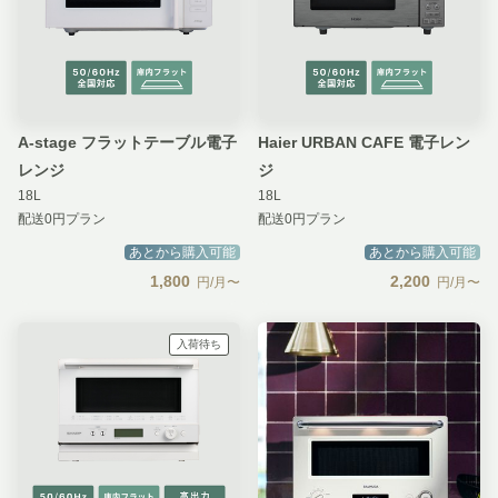
A-stage フラットテーブル電子
Haier URBAN CAFE 電子レン
レンジ
ジ
18L
18L
配送0円プラン
配送0円プラン
あとから購入可能
あとから購入可能
1,800
2,200
円/月〜
円/月〜
入荷待ち