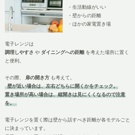
・生活動線がいい
・壁からの距離
・ほかの家電置き場
電子レンジは
調理しやすさ
や
ダイニングへの距離
を考えた場所に置く
と便利。
その際、
扉の開き方
も考えて。
壁が近い場合は、左右どちらに開くかをチェック。
置き場所が高い場合は、縦開きは見にくくなるので注意
を。
電子レンジを置く際は壁から話すべき距離が各モデルごと
に決まっています。