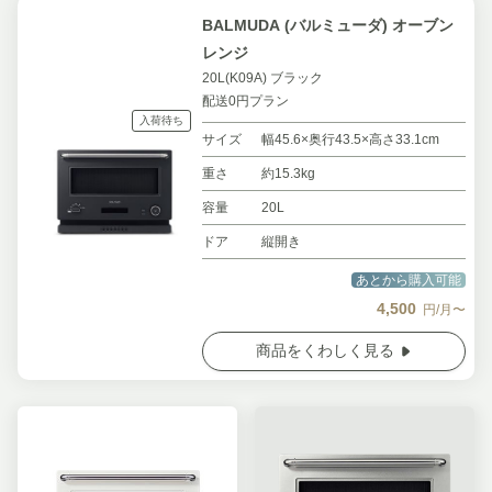
BALMUDA (バルミューダ) オーブン
レンジ
20L(K09A) ブラック
配送0円プラン
入荷待ち
サイズ
幅45.6×奥行43.5×高さ33.1cm
重さ
約15.3kg
容量
20L
ドア
縦開き
あとから購入可能
4,500
円/月〜
商品をくわしく見る