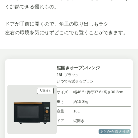
く加熱できる優れもの。
ドアが手前に開くので、角皿の取り出しもラク。
左右の環境を気にせずどこにでも置くことができます。
縦開きオーブンレンジ
18L ブラック
いつでも返せるプラン
入荷待ち
サイズ
幅48.5×奥行37.6×高さ30.2cm
重さ
約15.3kg
容量
18L
ドア
縦開き
あとから購入可能