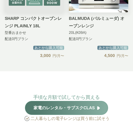
SHARP コンパクトオーブンレ
BALMUDA (バルミューダ) オ
ンジ PLAINLY 18L
ーブンレンジ
型番おまかせ
20L(K09A)
配送0円プラン
配送0円プラン
あとから購入可能
あとから購入可能
3,000
4,500
円/月〜
円/月〜
手頃な月額で試してから買える
家電のレンタル・サブスクCLAS
二人暮らしの電子レンジは買う前に試そう