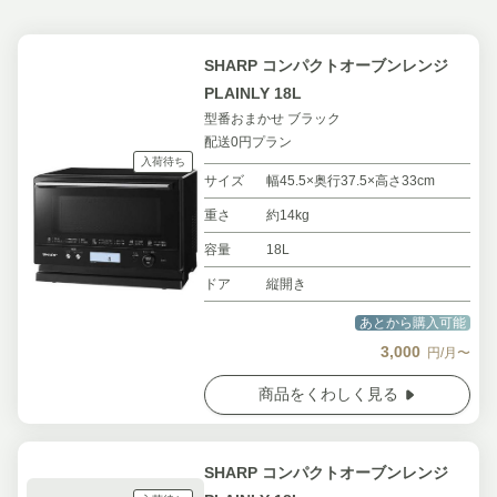
SHARP コンパクトオーブンレンジ
PLAINLY 18L
型番おまかせ ブラック
配送0円プラン
入荷待ち
サイズ
幅45.5×奥行37.5×高さ33cm
重さ
約14kg
容量
18L
ドア
縦開き
あとから購入可能
3,000
円/月〜
商品をくわしく見る
SHARP コンパクトオーブンレンジ