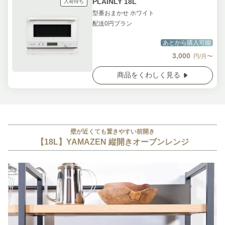
PLAINLY 18L
入荷待ち
型番おまかせ ホワイト
配送0円プラン
あとから購入可能
3,000
円/月〜
商品をくわしく見る
壁が近くても置きやすい前開き
【18L】YAMAZEN 縦開きオーブンレンジ