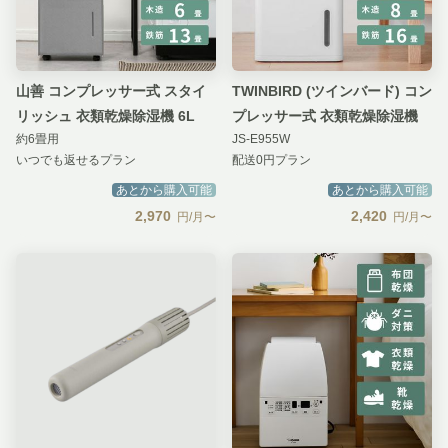
山善 コンプレッサー式 スタイ
TWINBIRD (ツインバード) コン
リッシュ 衣類乾燥除湿機 6L
プレッサー式 衣類乾燥除湿機
約6畳用
JS-E955W
いつでも返せるプラン
配送0円プラン
あとから購入可能
あとから購入可能
2,970
2,420
円/月〜
円/月〜