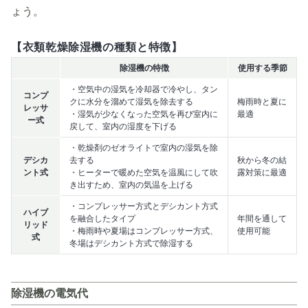
ょう。
【衣類乾燥除湿機の種類と特徴】
除湿機の特徴
使用する季節
・空気中の湿気を冷却器で冷やし、タン
コンプ
クに水分を溜めて湿気を除去する
梅雨時と夏に
レッサ
・湿気が少なくなった空気を再び室内に
最適
ー式
戻して、室内の湿度を下げる
・乾燥剤のゼオライトで室内の湿気を除
デシカ
去する
秋から冬の結
ント式
・ヒーターで暖めた空気を温風にして吹
露対策に最適
き出すため、室内の気温を上げる
・コンプレッサー方式とデシカント方式
ハイブ
を融合したタイプ
年間を通して
リッド
・梅雨時や夏場はコンプレッサー方式、
使用可能
式
冬場はデシカント方式で除湿する
除湿機の電気代