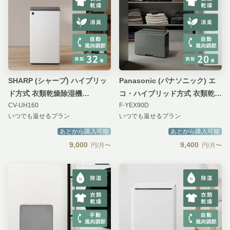
SHARP (シャープ) ハイブリッ
Panasonic (パナソニック) エ
ド方式 衣類乾燥除湿機
コ・ハイブリッド方式 衣類乾燥
CV-UH160
F-YEX90D
HYBRID 365
除湿機
いつでも返せるプラン
いつでも返せるプラン
あとから購入可能
あとから購入可能
9,000
9,400
円/月〜
円/月〜