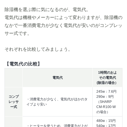
除湿機を選ぶ際に気になるのが、電気代。
電気代は機種やメーカーによって変わりますが、除湿機の
なかで一番消費電力が少なく電気代が安いのがコンプレッ
サー式です。
それぞれを比較してみましょう。
【電気代の比較】
1時間のおよ
電気代
その電気代
(除湿の場合）
245w：7.6円
コンプ
290w：9円
・消費電力が少なく、電気代がほかのタ
レッサ
（SHARP
イプより安い
ー式
CM-R100-W
の場合）
480w：15円
・ヒーターを使うため、消費電力が上が
540w：17円