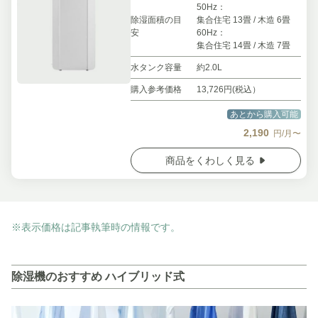
50Hz：
除湿面積の目
集合住宅 13畳 / 木造 6畳
安
60Hz：
集合住宅 14畳 / 木造 7畳
水タンク容量
約2.0L
購入参考価格
13,726円(税込）
あとから購入可能
2,190
円/月〜
商品をくわしく見る
※表示価格は記事執筆時の情報です。
除湿機のおすすめ ハイブリッド式