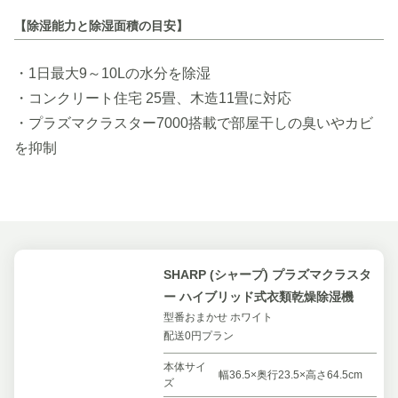
【除湿能力と除湿面積の目安】
・1日最大9～10Lの水分を除湿
・コンクリート住宅 25畳、木造11畳に対応
・プラズマクラスター7000搭載で部屋干しの臭いやカビ
を抑制
SHARP (シャープ) プラズマクラスタ
ー ハイブリッド式衣類乾燥除湿機
型番おまかせ ホワイト
配送0円プラン
本体サイ
幅36.5×奥行23.5×高さ64.5cm
ズ