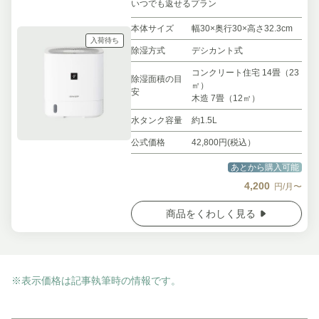
いつでも返せるプラン
本体サイズ
幅30×奥行30×高さ32.3cm
入荷待ち
除湿方式
デシカント式
コンクリート住宅 14畳（23
除湿面積の目
㎡）
安
木造 7畳（12㎡）
水タンク容量
約1.5L
公式価格
42,800円(税込）
あとから購入可能
4,200
円/月〜
商品をくわしく見る
※表示価格は記事執筆時の情報です。