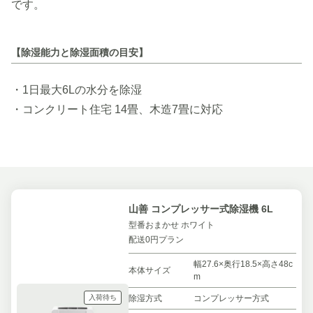
です。
【除湿能力と除湿面積の目安】
・1日最大6Lの水分を除湿
・コンクリート住宅 14畳、木造7畳に対応
山善 コンプレッサー式除湿機 6L
型番おまかせ ホワイト
配送0円プラン
幅27.6×奥行18.5×高さ48c
本体サイズ
m
入荷待ち
除湿方式
コンプレッサー方式