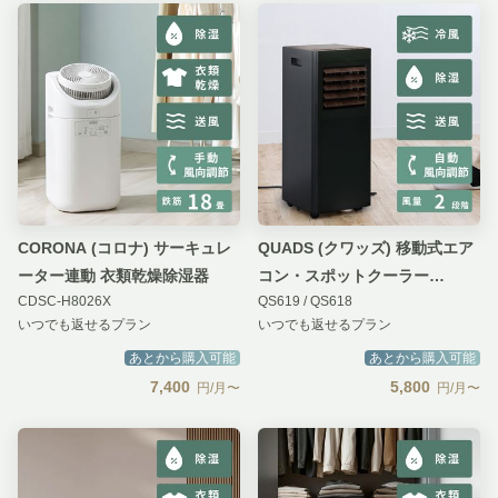
CORONA (コロナ) サーキュレ
QUADS (クワッズ) 移動式エア
ーター連動 衣類乾燥除湿器
コン・スポットクーラー
CDSC-H8026X
QS619 / QS618
airmove (エアムーブ）【排熱
いつでも返せるプラン
いつでも返せるプラン
対応モデル】
あとから購入可能
あとから購入可能
7,400
5,800
円/月〜
円/月〜