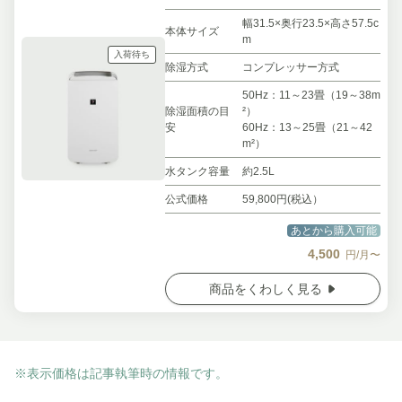
幅31.5×奥行23.5×高さ57.5c
本体サイズ
m
入荷待ち
除湿方式
コンプレッサー方式
50Hz：11～23畳（19～38m
除湿面積の目
²）
安
60Hz：13～25畳（21～42
m²）
水タンク容量
約2.5L
公式価格
59,800円(税込）
あとから購入可能
4,500
円/月〜
商品をくわしく見る
※表示価格は記事執筆時の情報です。