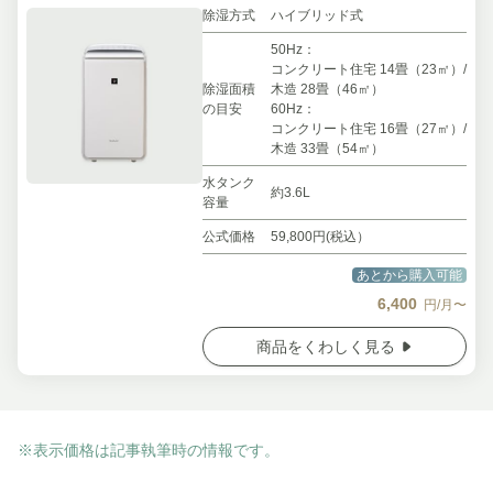
除湿方式
ハイブリッド式
50Hz：
コンクリート住宅 14畳（23㎡）/
除湿面積
木造 28畳（46㎡）
の目安
60Hz：
コンクリート住宅 16畳（27㎡）/
木造 33畳（54㎡）
水タンク
約3.6L
容量
公式価格
59,800円(税込）
あとから購入可能
6,400
円/月〜
商品をくわしく見る
※表示価格は記事執筆時の情報です。