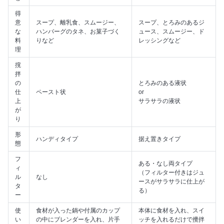
得
意
スープ、離乳食、スムージー、
スープ、とろみのあるジ
な
ハンバーグのタネ、お菓子づく
ュース、スムージー、ド
料
りなど
レッシングなど
理
撹
拌
の
とろみのある液状
仕
ペースト状
or
上
サラサラの液状
が
り
形
ハンディタイプ
据え置きタイプ
態
フ
ある・なし両タイプ
ィ
（フィルター付きはジュ
ル
なし
ースがサラサラに仕上が
タ
る）
ー
使
食材が入った鍋や付属のカップ
本体に食材を入れ、スイ
い
の中にブレンダーを入れ、片手
ッチを入れるだけで攪拌