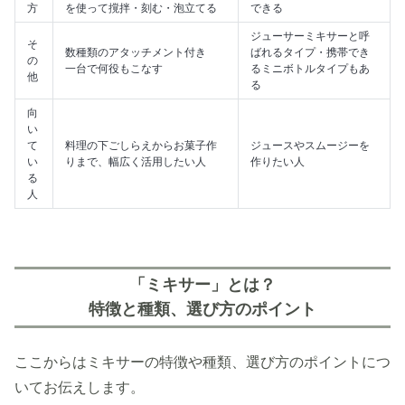
方
を使って撹拌・刻む・泡立てる
できる
ジューサーミキサーと呼
そ
数種類のアタッチメント付き
ばれるタイプ・携帯でき
の
一台で何役もこなす
るミニボトルタイプもあ
他
る
向
い
て
料理の下ごしらえからお菓子作
ジュースやスムージーを
い
りまで、幅広く活用したい人
作りたい人
る
人
「ミキサー」とは？
特徴と種類、選び方のポイント
ここからはミキサーの特徴や種類、選び方のポイントにつ
いてお伝えします。