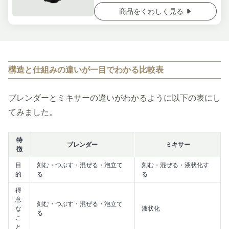
商品をくわしく見る
構造と仕組みの違いが一目でわかる比較表
ブレンダーとミキサーの違いがわかるように以下の表にし
てみました。
特
ブレンダー
ミキサー
徴
目
刻む・つぶす・混ぜる・泡立て
刻む・混ぜる・液状化す
的
る
る
得
意
刻む・つぶす・混ぜる・泡立て
な
液状化
る
こ
と