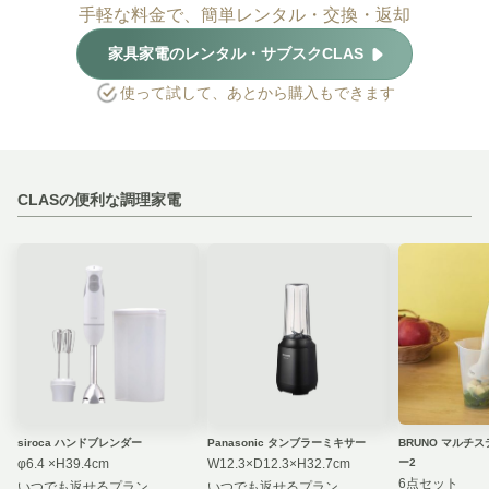
手軽な料金で、簡単レンタル・交換・返却
家具家電のレンタル・サブスクCLAS
使って試して、あとから購入もできます
CLASの便利な調理家電
siroca ハンドブレンダー
Panasonic タンブラーミキサー
BRUNO マルチ
φ6.4 ×H39.4cm
W12.3×D12.3×H32.7cm
ー2
6点セット
いつでも返せるプラン
いつでも返せるプラン