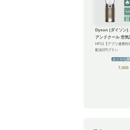
Dyson (ダイソン) ホット
アンドクール 空気
De-NOx
配送0円プラン
あとから購
7,000