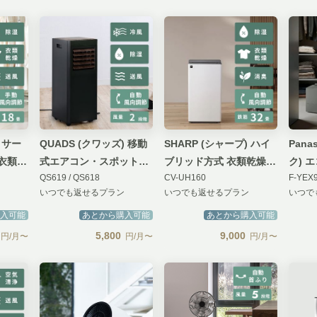
 サー
QUADS (クワッズ) 移動
SHARP (シャープ) ハイ
Pana
衣類乾
式エアコン・スポットク
ブリッド方式 衣類乾燥除
ク) 
QS619 / QS618
CV-UH160
F-YEX
ーラー airmove (エアム
湿機 HYBRID 365
方式 
いつでも返せるプラン
いつでも返せるプラン
いつで
ーブ）【排熱対応モデ
ル】
入可能
あとから購入可能
あとから購入可能
5,800
9,000
円/月〜
円/月〜
円/月〜