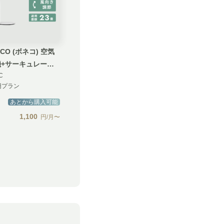
CO (ボネコ) 空気
機+サーキュレータ
C
円プラン
あとから購入可能
1,100
円/月〜