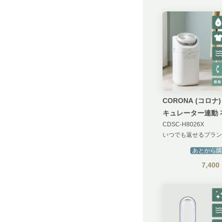
CORONA (コロナ)
キュレーター連動 
CDSC-H8026X
燥除湿器
いつでも返せるプラン
あとから購
7,400