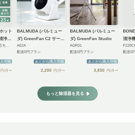
BALMUDA (バルミュー
BALMUDA (バルミュー
BONE
清浄機
ダ) GreenFan C2 サーキ
ダ) GreenFan Studio
清浄
HP12【アプリ連携対応モデル】
A02A
AGR01
F220C
ュレーター
ー
配送0円プラン
配送0円プラン
配送0
入可能
あとから購入可能
あとから購入可能
2,200
3,850
円/月〜
円/月〜
円/月〜
もっと除湿器を見る