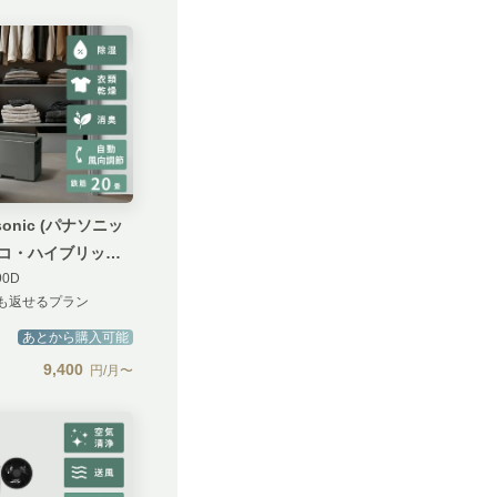
sonic (パナソニッ
エコ・ハイブリッド
90D
衣類乾燥除湿機
も返せるプラン
あとから購入可能
9,400
円/月〜