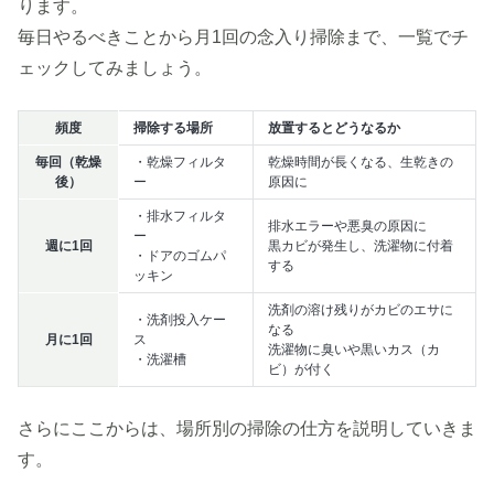
ります。
毎日やるべきことから月1回の念入り掃除まで、一覧でチ
ェックしてみましょう。
頻度
掃除する場所
放置するとどうなるか
毎回（乾燥
・乾燥フィルタ
乾燥時間が長くなる、生乾きの
後）
ー
原因に
・排水フィルタ
排水エラーや悪臭の原因に
ー
週に1回
黒カビが発生し、洗濯物に付着
・ドアのゴムパ
する
ッキン
洗剤の溶け残りがカビのエサに
・洗剤投入ケー
なる
月に1回
ス
洗濯物に臭いや黒いカス（カ
・洗濯槽
ビ）が付く
さらにここからは、場所別の掃除の仕方を説明していきま
す。