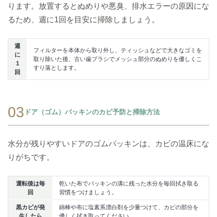
ります。放置するとぬめりや悪臭、排水エラーの原因にな
るため、週に1回を目安に掃除しましょう。
週
フィルターを本体から取り外し、ティッシュなどで大きなゴミを
に
取り除いた後、古い歯ブラシでメッシュ部分のぬめりを優しくこ
1
すり落とします。
回
03
ドア（ゴム）パッキンのカビ予防と掃除方法
水分が残りやすいドアのゴムパッキンは、カビの温床にな
りがちです。
運転後は毎
乾いた布でパッキンの溝に残った水分を毎回拭き取る
回
習慣をつけましょう。
黒カビが発
綿棒や布に塩素系漂白剤を少量つけて、カビの部分を
生したら
優しく拭き取ってください。