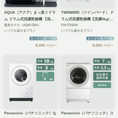
AQUA（アクア）まっ直ぐドラ
TWINBIRD（ツインバード） ド
ム ドラム式洗濯乾燥機 【洗濯
ラム式洗濯乾燥機【洗濯9kg/乾
最新モデル（AQW-D8A）
FW-FD90W
8kg/乾燥4.5kg】ヒーター乾燥
燥4.5kg】
いつでも返せるプラン
いつでも返せるプラン
タイプ
あとから購入可能
あとから購入可能
8,000
8,000
円/月〜
円/月〜
Panasonic（パナソニック）な
Panasonic（パナソニック）コ