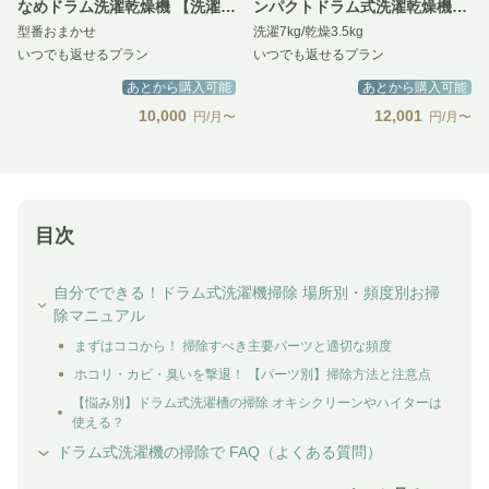
なめドラム洗濯乾燥機 【洗濯
ンパクトドラム式洗濯乾燥機
型番おまかせ
洗濯7kg/乾燥3.5kg
10kg／乾燥5kg】Utype スマー
Cuble【洗濯7kg/乾燥3.5kg】
いつでも返せるプラン
いつでも返せるプラン
ト&コンパクトモデル
あとから購入可能
あとから購入可能
10,000
12,001
円/月〜
円/月〜
目次
自分でできる！ドラム式洗濯機掃除 場所別・頻度別お掃
除マニュアル
まずはココから！ 掃除すべき主要パーツと適切な頻度
ホコリ・カビ・臭いを撃退！ 【パーツ別】掃除方法と注意点
【悩み別】ドラム式洗濯槽の掃除 オキシクリーンやハイターは
使える？
ドラム式洗濯機の掃除で FAQ（よくある質問）