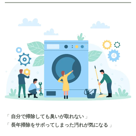
「
自分で掃除しても臭いが取れない
」
「
長年掃除をサボってしまった汚れが気になる
」