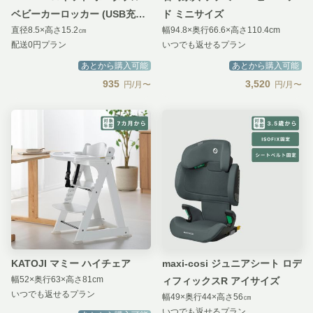
ベビーカーロッカー (USB充電
ド ミニサイズ
直径8.5×高さ15.2㎝
幅94.8×奥行66.6×高さ110.4cm
式)
配送0円プラン
いつでも返せるプラン
あとから購入可能
あとから購入可能
935
3,520
円/月〜
円/月〜
KATOJI マミー ハイチェア
maxi-cosi ジュニアシート ロデ
幅52×奥行63×高さ81cm
ィフィックスR アイサイズ
いつでも返せるプラン
幅49×奥行44×高さ56㎝
いつでも返せるプラン