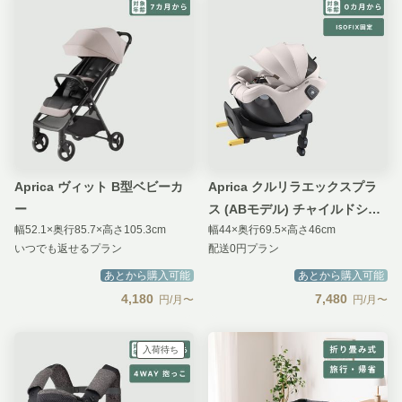
Aprica ヴィット B型ベビーカ
Aprica クルリラエックスプラ
ー
ス (ABモデル) チャイルドシー
幅52.1×奥行85.7×高さ105.3cm
幅44×奥行69.5×高さ46cm
ト
いつでも返せるプラン
配送0円プラン
あとから購入可能
あとから購入可能
4,180
7,480
円/月〜
円/月〜
入荷待ち