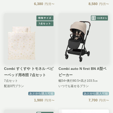
6,380
8,580
円/月〜
円/月〜
Combi すくすや トモネル ベビ
Combi auto N first BN A型ベ
ーベッド用布団 7点セット
ビーカー
7点セット
幅54×奥行80.5×高さ103.5㎝
配送0円プラン
いつでも返せるプラン
あとから購入可能
あとから購入可能
1,980
7,700
円/月〜
円/月〜