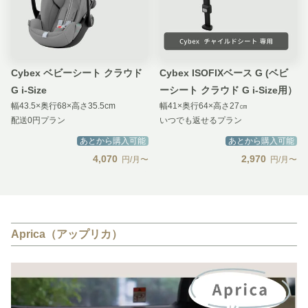
Cybex ベビーシート クラウド
Cybex ISOFIXベース G (ベビ
G i-Size
ーシート クラウド G i-Size用）
幅43.5×奥行68×高さ35.5cm
幅41×奥行64×高さ27㎝
配送0円プラン
いつでも返せるプラン
あとから購入可能
あとから購入可能
4,070
2,970
円/月〜
円/月〜
Aprica（アップリカ）