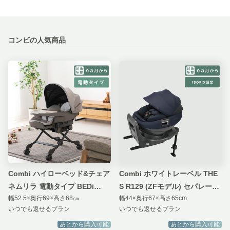
コンビの人気商品
Combi ハイローベッド&チェア
Combi ホワイトレーベル THE
ネムリラ 電動タイプ BEDi
S R129 (ZFモデル) セパレート
幅52.5×奥行69×高さ68㎝
幅44×奥行67×高さ65cm
Long スリープシェル付き EG
システム チャイルドシート
いつでも返せるプラン
いつでも返せるプラン
＋モデル
あとから購入可能
あとから購入可能