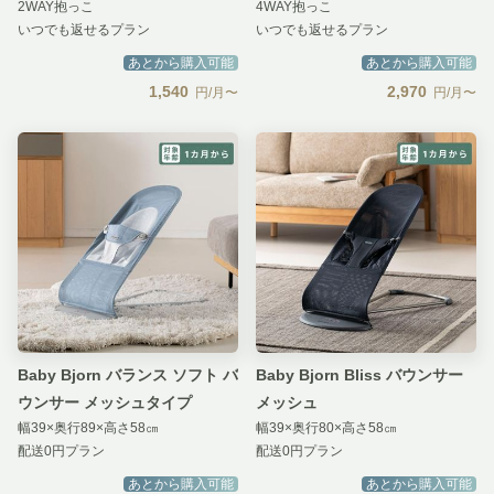
2WAY抱っこ
4WAY抱っこ
いつでも返せるプラン
いつでも返せるプラン
あとから購入可能
あとから購入可能
1,540
2,970
円/月〜
円/月〜
Baby Bjorn バランス ソフト バ
Baby Bjorn Bliss バウンサー
ウンサー メッシュタイプ
メッシュ
幅39×奥行89×高さ58㎝
幅39×奥行80×高さ58㎝
配送0円プラン
配送0円プラン
あとから購入可能
あとから購入可能