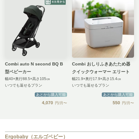
Combi auto N second BQ B
Combi おしりふきあたため器
型ベビーカー
クイックウォーマー エリート
幅40×奥行88.5×高さ105㎝
幅21.9×奥行17.9×高さ15.4㎝
いつでも返せるプラン
いつでも返せるプラン
あとから購入可能
あとから購入可能
4,070
550
円/月〜
円/月〜
Ergobaby（エルゴベビー）