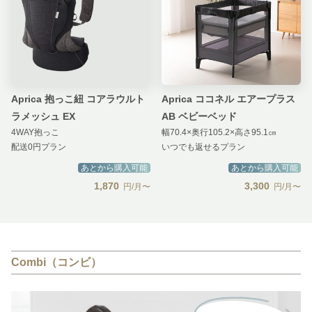
Aprica 抱っこ紐 コアラウルト
Aprica ココネル エアープラス
ラメッシュ EX
AB ベビーベッド
4WAY抱っこ
幅70.4×奥行105.2×高さ95.1㎝
配送0円プラン
いつでも返せるプラン
あとから購入可能
あとから購入可能
1,870
3,300
円/月〜
円/月〜
Combi（コンビ）