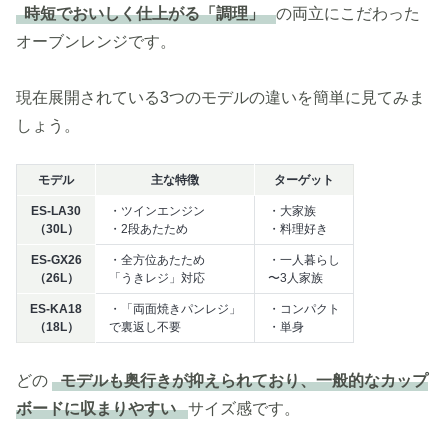
時短でおいしく仕上がる「調理」
の両立にこだわった
オーブンレンジです。
現在展開されている3つのモデルの違いを簡単に見てみま
しょう。
モデル
主な特徴
ターゲット
ES-LA30
・ツインエンジン
・大家族
（30L）
・2段あたため
・料理好き
ES-GX26
・全方位あたため
・一人暮らし
（26L）
「うきレジ」対応
〜3人家族
ES-KA18
・「両面焼きパンレジ」
・コンパクト
（18L）
で裏返し不要
・単身
どの
モデルも奥行きが抑えられており、一般的なカップ
ボードに収まりやすい
サイズ感です。