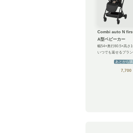
Combi auto N firs
A型ベビーカー
幅54×奥行80.5×高さ1
いつでも返せるプラン
あとから購
7,700