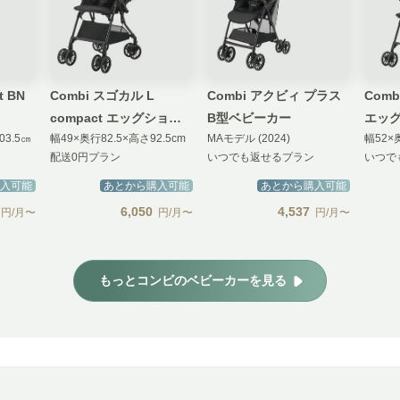
t BN
Combi スゴカル L
Combi アクビィ プラス
Comb
compact エッグショッ
B型ベビーカー
エッグ
03.5㎝
幅49×奥行82.5×高さ92.5cm
MAモデル (2024)
幅52×
ク A型ベビーカー (CBモ
ル)
配送0円プラン
いつでも返せるプラン
いつで
デル)
入可能
あとから購入可能
あとから購入可能
6,050
4,537
円/月〜
円/月〜
円/月〜
もっとコンビのベビーカーを見る