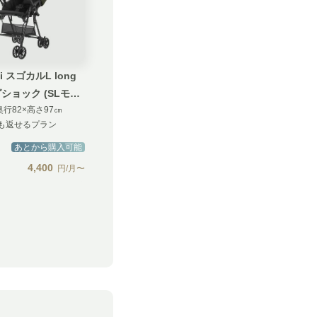
i スゴカルL long
ショック (SLモデ
奥行82×高さ97㎝
も返せるプラン
あとから購入可能
4,400
円/月〜