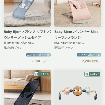
Baby Bjorn バランス ソフト バ
Baby Bjorn バウンサー Bliss
ウンサー メッシュタイプ
ウーブンメランジ
幅39×奥行89×高さ58㎝
幅39×奥行89×高さ58㎝
配送0円プラン
配送0円プラン
あとから購入可能
あとから購入可能
2,200
2,200
円/月〜
円/月〜