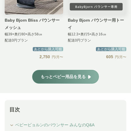
Baby Bjorn Bliss バウンサー
Baby Bjorn バウンサー用トー
メッシュ
イ
幅39×奥行80×高さ58㎝
幅12.3×奥行5×高さ16㎝
配送0円プラン
配送0円プラン
あとから購入可能
あとから購入可能
2,750
605
円/月〜
円/月〜
もっとベビー用品を見る
目次
ベビービョルンのバウンサー みんなのQ&A