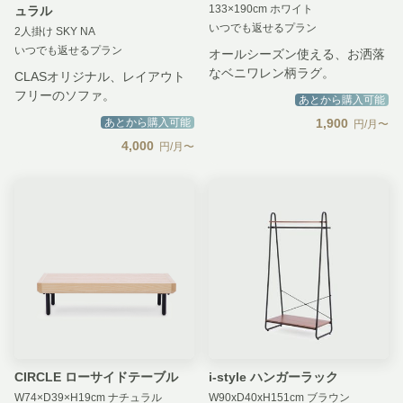
133×190cm ホワイト
ュラル
いつでも返せるプラン
2人掛け SKY NA
いつでも返せるプラン
オールシーズン使える、お洒落
なベニワレン柄ラグ。
CLASオリジナル、レイアウト
フリーのソファ。
あとから購入可能
あとから購入可能
1,900
円/月〜
4,000
円/月〜
CIRCLE ローサイドテーブル
i-style ハンガーラック
W74×D39×H19cm ナチュラル
W90xD40xH151cm ブラウン