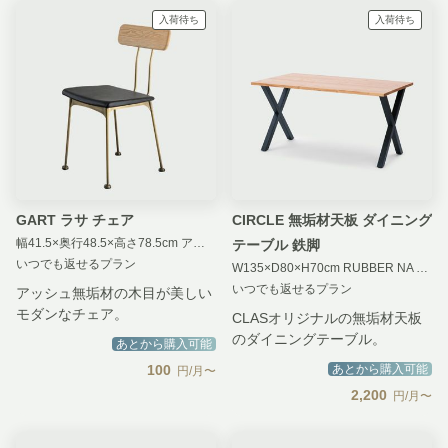
入荷待ち
入荷待ち
GART ラサ チェア
CIRCLE 無垢材天板 ダイニング
幅41.5×奥行48.5×高さ78.5cm アッシュ
テーブル 鉄脚
いつでも返せるプラン
W135×D80×H70cm RUBBER NA X BK
いつでも返せるプラン
アッシュ無垢材の木目が美しい
モダンなチェア。
CLASオリジナルの無垢材天板
のダイニングテーブル。
あとから購入可能
100
あとから購入可能
円/月〜
2,200
円/月〜