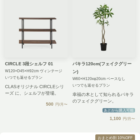
CIRCLE 3段シェルフ 01
パキラ120cm(フェイクグリー
W120×D45×H92cm ヴィンテージ
ン)
いつでも返せるプラン
W60×H120xφ20cm ベースなし
いつでも返せるプラン
CLASオリジナル CIRCLEシリ
ーズ に、シェルフが登場。
幸福の木として知られるパキラ
のフェイクグリーン。
500
円/月〜
あとから購入可能
1,100
円/月〜
おまとめ割 10%OFF