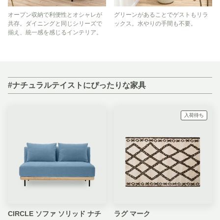
オープン収納で利便性とオシャレが
グリーンがあることでゲストもリラ
共存。ダイニングと同じシリーズで
ックス。水やりの手間も不要。
揃え、統一感を感じるインテリア。
#ナチュラルテイストにぴったりな家具
入荷待ち
CIRCLE ソファ ソリッド ナチ
ラグ マーク