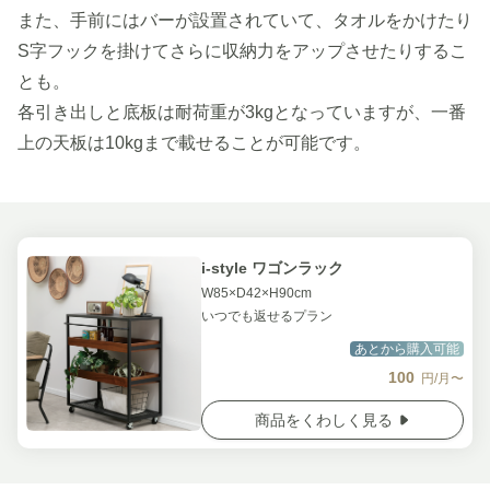
また、手前にはバーが設置されていて、タオルをかけたり
S字フックを掛けてさらに収納力をアップさせたりするこ
とも。
各引き出しと底板は耐荷重が3kgとなっていますが、一番
上の天板は10kgまで載せることが可能です。
i-style ワゴンラック
W85×D42×H90cm
いつでも返せるプラン
あとから購入可能
100
円/月〜
商品をくわしく見る