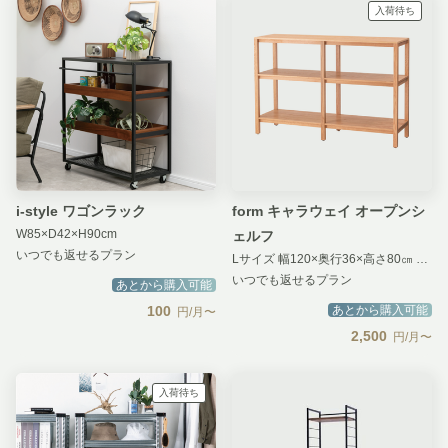
入荷待ち
i-style ワゴンラック
form キャラウェイ オープンシ
W85×D42×H90cm
ェルフ
いつでも返せるプラン
Lサイズ 幅120×奥行36×高さ80㎝ ナチュラル
いつでも返せるプラン
あとから購入可能
100
あとから購入可能
円/月〜
2,500
円/月〜
入荷待ち