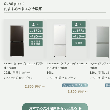
CLAS pick！
おすすめの省エネ冷蔵庫
SHARP（シャープ）152L 2ドア冷
Panasonic（パナソニック）168L 2
AQUA（アクア）1
凍・冷蔵庫
ドア 冷凍・冷蔵庫
冷蔵庫
152L_型番おまかせ
168L
126L_型番お
いつでも返せるプラン
いつでも返せるプラン
いつでも返せ
あとから購入可能
あ
2,800
円/月〜
3,800
円/月〜
おすすめの冷蔵庫をもっと見る