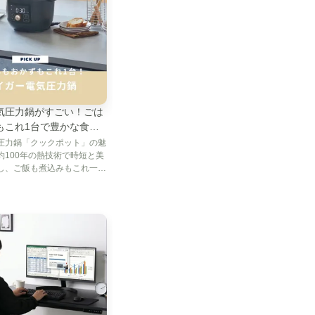
します。
用の台
」を設置する
気圧力鍋がすごい！ごは
もこれ1台で豊かな食卓
洗濯機用の台」の選
圧力鍋「クックポット」の魅
約100年の熱技術で時短と美
し、ご飯も煮込みもこれ一
も簡単。買う前に試したい方
の家電レンタルサブスクで納得
。