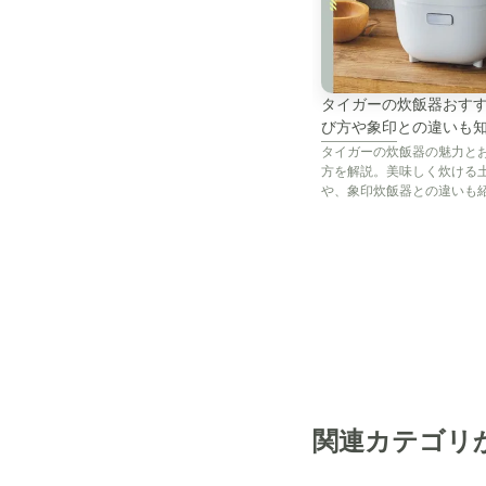
タイガーの炊飯器おすす
び方や象印との違いも
タイガーの炊飯器の魅力と
家電のレンタル・サ
方を解説。美味しく炊ける
や、象印炊飯器との違いも
価なモデルをお試しできる
ル・サブスクも必見ですよ
【商品おまかせで
ク】縦型洗濯機 【
関連カテゴリ
4.5～5.5kg】
5~5.5kg