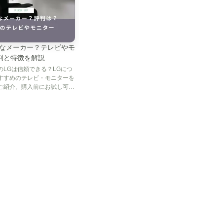
んなメーカー？テレビやモ
判と特徴を解説
のLGは信頼できる？LGにつ
すすめのテレビ・モニターを
ご紹介。購入前にお試し可能
ル・サブスクについても解
ったりの一台を賢く選びまし
A（アクア）まっ直
ム ドラム式洗濯乾
ル（AQW-D8A）
も返せるプラン