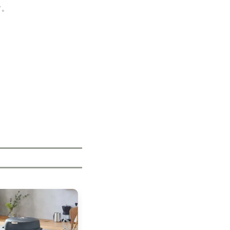
す。
。
ていないか心配して