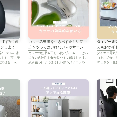
水ホースをうまく設置できない・・」という悩みも耳に
、振動、設置など、洗濯機周りの悩みは、実は「
洗濯機
できます。
おすすめ2選
カッサの効果を引き出す正しい使い
タイガー電
ックしよう
方＆やってはいけないマッサージの
んもおかず
仕方
に
洗濯機用の台」を設置するメリットから、後悔しない「
器2モデルの魅
カッサの効果や正しい使い方、やってはい
タイガー電気
します。高い美
けない危険性を分かりやすく解説します。
力をご紹介。
イプ別におすすめまで詳しく解説します。
に試せる、家具
肌を傷つけずにほうれい線を消すコツや、
味しさを両立
クもぜひチェッ
話題の美容家電を手軽に試せる家電のレン
台。お手入れ
タル・サブスクも要チェックです。
は、CLAS
の食生活を。
な洗濯の手助けとなることをお約束します。
て、自分の環境にぴったりの一台を見つけてくださいね
手軽な月額でレンタル・交換・返却
家電のレンタル・サブスクCLAS