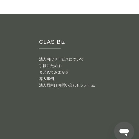
kg】ヒーター乾燥タ
あとから購入可能
8,000
円/月〜
CLAS Biz
法人向けサービスについて
手軽にためす
まとめておまかせ
導入事例
法人様向けお問い合わせフォーム
もっと見る