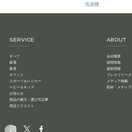
いつでも返せるプラン
洗濯機
999
SERVICE
ABOUT
すべて
会社概要
目次
家電
採用情報
家具
最新情報
洗濯機に台は必
オフィス
プレスリリース
スポーツ＆レジャー
メディア掲載
メリット1 
ベビー＆キッズ
取材・メディア
メリット2 振
お知らせ
商品の魅力・選び方記事
メリット3 
商品リクエスト
メリット4 