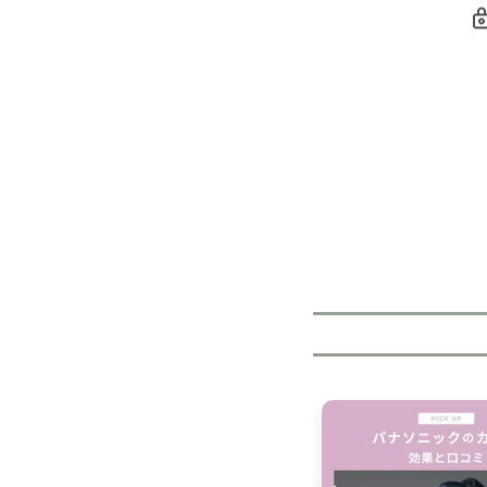
洗濯機の周辺には
洗濯機の下に糸く
でも、洗濯機の下
また、なかには、
いる人もいるので