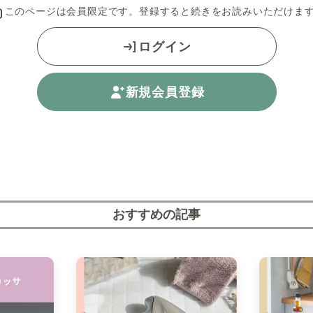
このページは会員限定です。登録すると続きをお読みいただけま
ログイン
新規会員登録
、幾つかの悩みがつきものです。
ずや髪の毛、ホコリが溜まってるのを見てドッキリ！
おすすめの記事
は掃除しにくいため、汚れを見て見ぬふりをしがちです
脱水時の大きな振動に悩み、脱水の振動が下の階に響い
はないでしょうか。