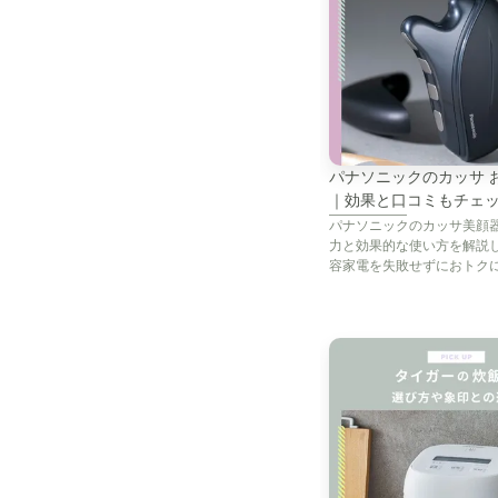
「引っ越し先の排
洗濯機の下の汚れ
ことで手軽に解決
パナソニックのカッサ 
｜効果と口コミもチェ
この記事では、「
パナソニックのカッサ美顔
力と効果的な使い方を解説
び方ポイント、タ
容家電を失敗せずにおトク
と家電のレンタル・サブス
クしてくださいね。
この記事は、快適
当記事を参考にし