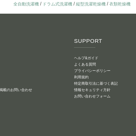
4.5
いつでも返せるプラン
いつでも返せるプラン
/
/
/
全自動洗濯機
ドラム式洗濯機
縦型洗濯乾燥機
衣類乾燥機
イプ
1,800
4,500
円/月〜
円/月〜
円/月〜
SUPPORT
ヘルプ&ガイド
よくある質問
プライバシーポリシー
要？ 設置する4つのメリット
利用規約
特定商取引法に基づく表記
洗濯機の下や周りの掃除がラクになる
掲載のお問い合わせ
情報セキュリティ方針
動や騒音を軽減できる
お問い合わせフォーム
排水ホースの設置や排水口の掃除がしやすい
水漏れ時の床へのダメージを防ぐ