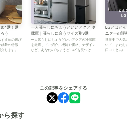
使って試して、あとから購入もできます
め4選！選
一人暮らしにちょうどいいアクア 冷
LGとはど
知ろう
蔵庫｜暮らしに合うサイズ別9選
ニターの評
おすすめの選び
一人暮らしにちょうどいいアクアの冷蔵庫
世界中で人気
ブスクCLASの洗濯機
土鍋釜の特徴
を厳選してご紹介。機能や価格、デザイン
いて、またお
紹介します。高
など、あなたの“ちょうどいい”を見つけて
口コミと共に
家電のレンタ
ください。また、暮らしが変わりやすい一
な家電レンタ
。
人暮らしにおすすめのレンタル・サブスク
説。自分にぴ
も紹介します。
ょう。
この記事をシェアする
AQU
おト
A-stage 全自動縦型洗濯
AQUA（アクア）タテ型
ぐドラ
洗濯
機
洗濯乾燥機 10kg【洗濯
から探す
最新モデ
燥機 【洗濯8kg/乾燥
10kg/乾燥 5kg】
洗濯5.5kg
洗濯10kg/乾燥5kg
いつで