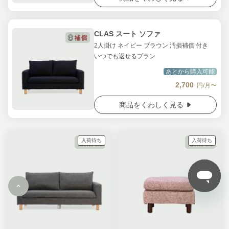
CLAS スート ソファ
2人掛け ネイビー ブラウン 汚損補償 付き
いつでも返せるプラン
あとから購入可能
2,700
円/月〜
商品をくわしく見る
入荷待ち
入荷待ち