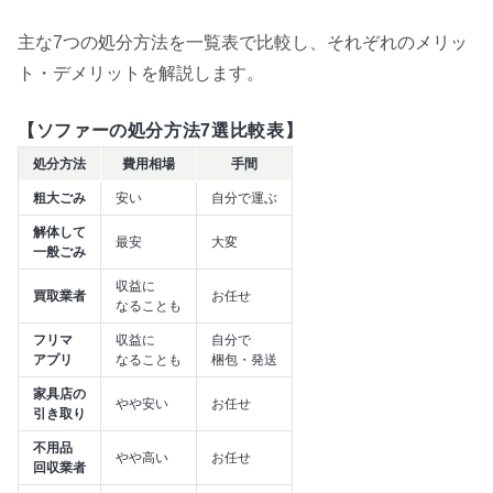
主な7つの処分方法を一覧表で比較し、それぞれのメリッ
ト・デメリットを解説します。
【ソファーの処分方法7選比較表】
処分方法
費用相場
手間
粗大ごみ
安い
自分で運ぶ
解体して
最安
大変
一般ごみ
収益に
買取業者
お任せ
なることも
フリマ
収益に
自分で
アプリ
なることも
梱包・発送
家具店の
やや安い
お任せ
引き取り
不用品
やや高い
お任せ
回収業者