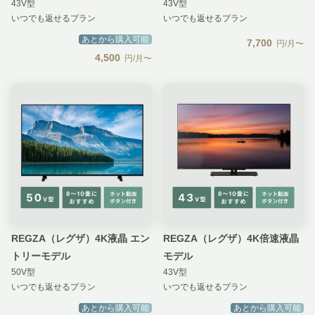
43V型
43V型
リーテレビ」
いつでも返せるプラン
いつでも返せるプラン
あとから購入可能
7,700
円/月〜
4,500
円/月〜
REGZA（レグザ）4K液晶 エン
REGZA（レグザ）4K倍速液晶
トリーモデル
モデル
50V型
43V型
いつでも返せるプラン
いつでも返せるプラン
あとから購入可能
あとから購入可能