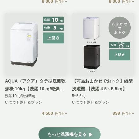
8,000
8,000
円/月〜
円/月〜
AQUA（アクア）タテ型洗濯乾
【商品おまかせでおトク】縦型
燥機 10kg【洗濯 10kg/乾燥
洗濯機 【洗濯 4.5～5.5kg】
洗濯10kg/乾燥5kg
5~5.5kg
5kg】
いつでも返せるプラン
いつでも返せるプラン
4,500
999
円/月〜
円/月〜
もっと洗濯機を見る