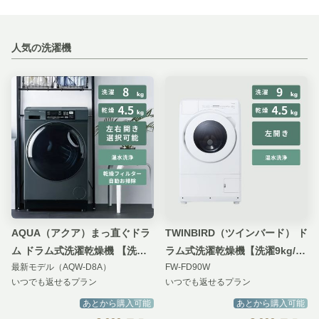
人気の洗濯機
AQUA（アクア）まっ直ぐドラ
TWINBIRD（ツインバード） ド
ム ドラム式洗濯乾燥機 【洗濯
ラム式洗濯乾燥機【洗濯9kg/乾
最新モデル（AQW-D8A）
FW-FD90W
8kg/乾燥4.5kg】ヒーター乾燥
燥4.5kg】
いつでも返せるプラン
いつでも返せるプラン
タイプ
あとから購入可能
あとから購入可能