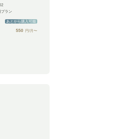
02
円プラン
あとから購入可能
550
円/月〜