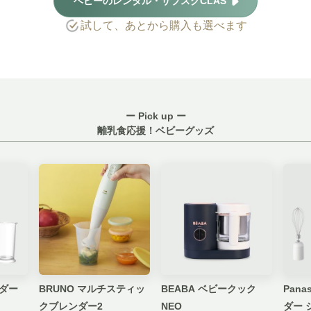
ベビーのレンタル・サブスクCLAS
試して、あとから購入も選べます
ー Pick up ー
離乳食応援！ベビーグッズ
ンダー
BRUNO マルチスティッ
BEABA ベビークック
Pana
クブレンダー2
NEO
ダー 