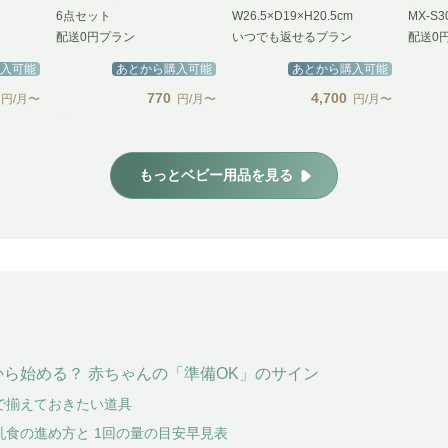
6点セット
W26.5×D19×H20.5cm
MX-S3
配送0円プラン
いつでも返せるプラン
配送0
入可能
あとから購入可能
あとから購入可能
770
4,700
円/月〜
円/月〜
円/月〜
もっとベビー用品を見る
ら始める？ 赤ちゃんの「準備OK」のサイン
で揃えておきたい道具
乳食の進め方と 1回の量の目安早見表