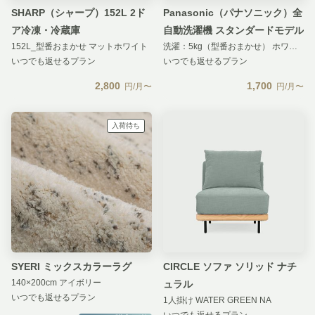
SHARP（シャープ）152L 2ド
Panasonic（パナソニック）全
ア冷凍・冷蔵庫
自動洗濯機 スタンダードモデル
152L_型番おまかせ マットホワイト
洗濯：5kg（型番おまかせ） ホワイト
いつでも返せるプラン
いつでも返せるプラン
2,800
1,700
円/月〜
円/月〜
入荷待ち
SYERI ミックスカラーラグ
CIRCLE ソファ ソリッド ナチ
140×200cm アイボリー
ュラル
いつでも返せるプラン
1人掛け WATER GREEN NA
いつでも返せるプラン