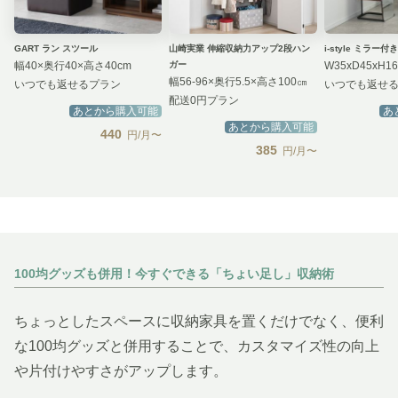
GART ラン スツール
山崎実業 伸縮収納力アップ2段ハン
i-style ミラー
幅40×奥行40×高さ40cm
ガー
W35xD45xH1
幅56-96×奥行5.5×高さ100㎝
いつでも返せるプラン
いつでも返せ
配送0円プラン
あとから購入可能
あ
あとから購入可能
440
円/月〜
385
円/月〜
100均グッズも併用！今すぐできる「ちょい足し」収納術
ちょっとしたスペースに収納家具を置くだけでなく、便利
な100均グッズと併用することで、カスタマイズ性の向上
や片付けやすさがアップします。