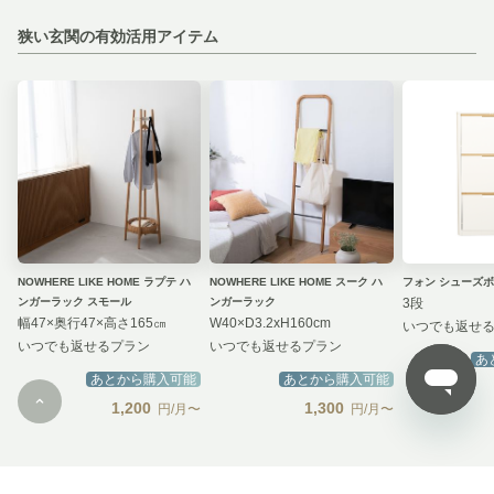
狭い玄関の有効活用アイテム
NOWHERE LIKE HOME ラプテ ハ
NOWHERE LIKE HOME スーク ハ
フォン シューズ
ンガーラック スモール
ンガーラック
3段
幅47×奥行47×高さ165㎝
W40×D3.2xH160cm
いつでも返せ
いつでも返せるプラン
いつでも返せるプラン
あ
あとから購入可能
あとから購入可能
1,200
1,300
円/月〜
円/月〜