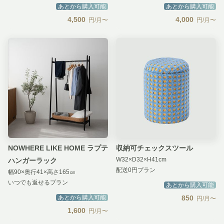
あとから購入可能
あとから購入可能
4,500
4,000
円/月〜
円/月〜
NOWHERE LIKE HOME ラプテ
収納可チェックスツール
W32×D32×H41cm
ハンガーラック
配送0円プラン
幅90×奥行41×高さ165㎝
いつでも返せるプラン
あとから購入可能
あとから購入可能
850
円/月〜
1,600
円/月〜