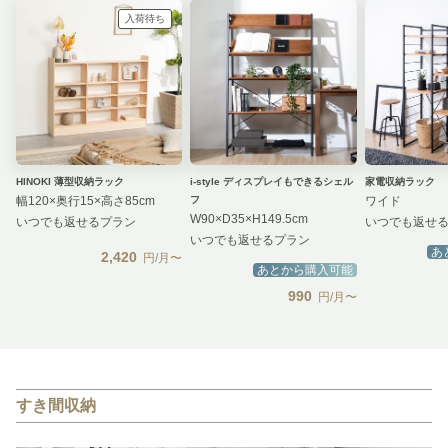
入荷待ち
HINOKI 薄型収納ラック
i-style ディスプレイもできるシェル
家電収納ラック
幅120×奥行15×高さ85cm
フ
ワイド
W90×D35×H149.5cm
いつでも返せるプラン
いつでも返せ
いつでも返せるプラン
あ
2,420
円/月〜
あとから購入可能
990
円/月〜
すき間収納