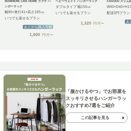
NOWHERE LIKE HOME ラプテ ハ
ヘビーウェイト ハンガーラック
CAGUUU スリ
ンガーラック
ダブルタイプ 幅150㎝
W40×D40×H1
幅90×奥行41×高さ165㎝
いつでも返せるプラン
配送0円プラン
いつでも返せるプラン
あ
1,320
円/月〜
あとから購入可能
1,600
円/月〜
「服かけるやつ」でお部屋を
スッキリさせるハンガーラッ
クおすすめ7選をご紹介
この記事を見る