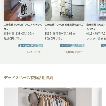
山崎実業 TOWER スリムキッチンワ
山崎実業 TOWER 洗濯用品収納ワゴ
山崎実業 TOWE
ゴン
ン
ムワゴン
幅14×奥行38×高さ66㎝
幅15×奥行50×高さ91㎝
幅13×奥行47.5
配送0円プラン
配送0円プラン
いつでも返せ
あとから購入可能
あとから購入可能
あ
825
1,045
円/月〜
円/月〜
デッドスペース有効活用収納