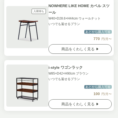
NOWHERE LIKE HOME カペル スツ
入荷待ち
ール
W40×D28.6×H44cm ウォールナット
いつでも返せるプラン
あとから購入可能
770
円/月〜
商品をくわしく見る
i-style ワゴンラック
W85×D42×H90cm ブラウン
いつでも返せるプラン
あとから購入可能
100
円/月〜
商品をくわしく見る