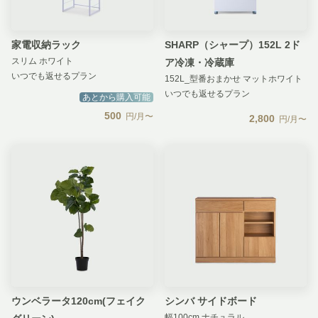
家電収納ラック
SHARP（シャープ）152L 2ド
スリム ホワイト
ア冷凍・冷蔵庫
いつでも返せるプラン
152L_型番おまかせ マットホワイト
いつでも返せるプラン
あとから購入可能
500
円/月〜
2,800
円/月〜
ウンベラータ120cm(フェイク
シンバ サイドボード
幅100cm ナチュラル