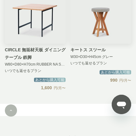
入荷待ち
入荷待ち
CIRCLE 無垢材天板 ダイニング
キートス スツール
W30×D30×H45cm グレー
テーブル 鉄脚
いつでも返せるプラン
W80×D80×H70cm RUBBER NA SLIM BK
いつでも返せるプラン
あとから購入可能
あとから購入可能
990
円/月〜
1,600
円/月〜