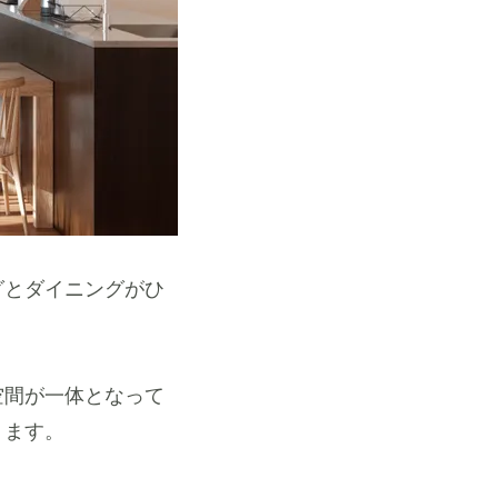
グとダイニングがひ
空間が一体となって
ります。