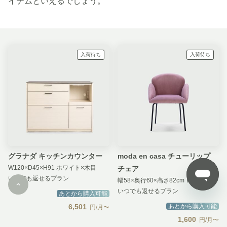
イテムといえるでしょう。
入荷待ち
入荷待ち
グラナダ キッチンカウンター
moda en casa チューリップ
W120×D45×H91 ホワイト×木目
チェア
いつでも返せるプラン
幅58×奥行60×高さ82cm ローズ
いつでも返せるプラン
あとから購入可能
6,501
あとから購入可能
円/月〜
1,600
円/月〜