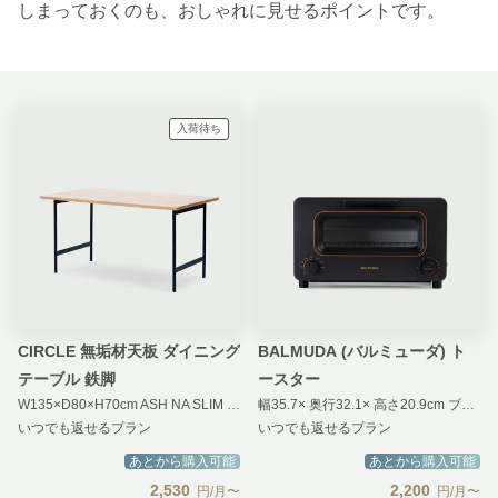
しまっておくのも、おしゃれに見せるポイントです。
入荷待ち
CIRCLE 無垢材天板 ダイニング
BALMUDA (バルミューダ) ト
テーブル 鉄脚
ースター
W135×D80×H70cm ASH NA SLIM BK
幅35.7× 奥行32.1× 高さ20.9cm ブラック
いつでも返せるプラン
いつでも返せるプラン
あとから購入可能
あとから購入可能
2,530
2,200
円/月〜
円/月〜